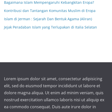
Bagaimana Islam Mempengaruhi Kebangkitan Eropa?
Kontribusi dan Tantangan Komunitas Muslim di Eropa
Islam di Jerman : Sejarah Dan Bentuk Agama (Aliran)
Jejak Peradaban Islam yang Terlupakan di Italia Selatan
Lorem ipsum dolor sit amet, consectetur adipisicing
elit, sed do eiusmod tempor incididunt ut labore et
dolore magna aliqua. Ut enim ad minim veniam, quis
nostrud exercitation ullamco laboris nisi ut aliquip ex
ea commodo consequat. Duis aute irure dolor in