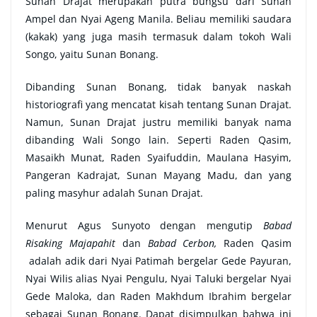
Sunan Drajat merupakan putra bungsu dari Sunan
Ampel dan Nyai Ageng Manila. Beliau memiliki saudara
(kakak) yang juga masih termasuk dalam tokoh Wali
Songo, yaitu Sunan Bonang.
Dibanding Sunan Bonang, tidak banyak naskah
historiografi yang mencatat kisah tentang Sunan Drajat.
Namun, Sunan Drajat justru memiliki banyak nama
dibanding Wali Songo lain. Seperti Raden Qasim,
Masaikh Munat, Raden Syaifuddin, Maulana Hasyim,
Pangeran Kadrajat, Sunan Mayang Madu, dan yang
paling masyhur adalah Sunan Drajat.
Menurut Agus Sunyoto dengan mengutip
Babad
Risaking Majapahit
dan
Babad Cerbon,
Raden Qasim
adalah adik dari Nyai Patimah bergelar Gede Payuran,
Nyai Wilis alias Nyai Pengulu, Nyai Taluki bergelar Nyai
Gede Maloka, dan Raden Makhdum Ibrahim bergelar
sebagai Sunan Bonang. Dapat disimpulkan bahwa ini