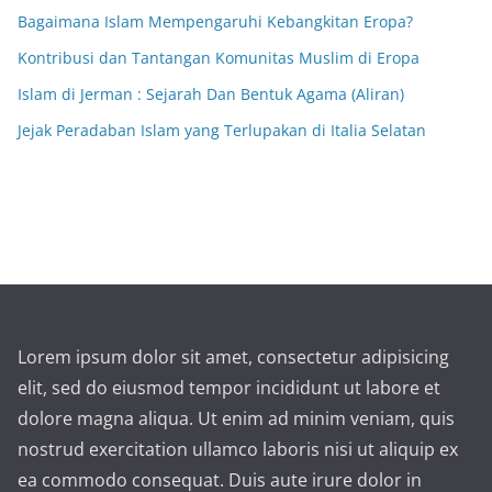
Bagaimana Islam Mempengaruhi Kebangkitan Eropa?
Kontribusi dan Tantangan Komunitas Muslim di Eropa
Islam di Jerman : Sejarah Dan Bentuk Agama (Aliran)
Jejak Peradaban Islam yang Terlupakan di Italia Selatan
Lorem ipsum dolor sit amet, consectetur adipisicing
elit, sed do eiusmod tempor incididunt ut labore et
dolore magna aliqua. Ut enim ad minim veniam, quis
nostrud exercitation ullamco laboris nisi ut aliquip ex
ea commodo consequat. Duis aute irure dolor in