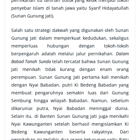
pernikahan itu lahirlah sosok yang kelak menjadi tokoh
penyebar Islam di tanah Jawa yaitu Syarif Hidayatullah
(Sunan Gunung Jati).
Salah satu strategi dakwah yang digunakan oleh Sunan
Gunung Jati dalam memperkuat kedudukan, sekaligus
memperluas hubungan dengan tokoh-tokoh
berpengaruh adalah melalui jalur pernikahan.
Dalam
Babad Tanah Sunda
telah tercatat bahwa Sunan Gunung
Jati menikah tidak kurang dengan enam orang
perempuan. Sunan Gunung Jati pertama kali menikah
dengan Nyai Babadan, putri Ki Bedeng Babadan yang
membuat pengaruhnya semakin luas dari Gunung
Sembung hingga wilayah Babadan. Namun, sebelum
dikaruniai putra, Nyai Babadan meninggal dunia.
Selain itu, di Banten Sunan Gunung Jati juga menikahi
Nyai Kawunganten setelah berhasil mengislamkan Ki
Bedeng Kawunganten beserta rakyatnya. Dari
pernikahan ini terlahir dua orang keturunan yaitu Ratu