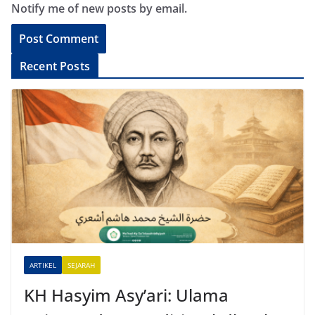
Notify me of new posts by email.
A
Recent Posts
l
t
e
r
n
a
t
i
v
e
ARTIKEL
SEJARAH
:
KH Hasyim Asy’ari: Ulama