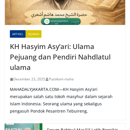
t
i
v
e
ARTIKEL
SEJARAH
:
KH Hasyim Asy’ari: Ulama
Pejuang dan Pendiri Nahdlatul
ulama
December 23, 2025
Pustikom maha
MAHADALYJAKARTA.COM—KH Hasyim Asy’ari
merupakan salah satu tokoh masyhur dalam sejarah
Islam Indonesia. Seorang ulama yang sekaligus
pengasuh Pondok Pesantren Tebuireng,
Forum Bahtsul Masā’il Latih Berpikir