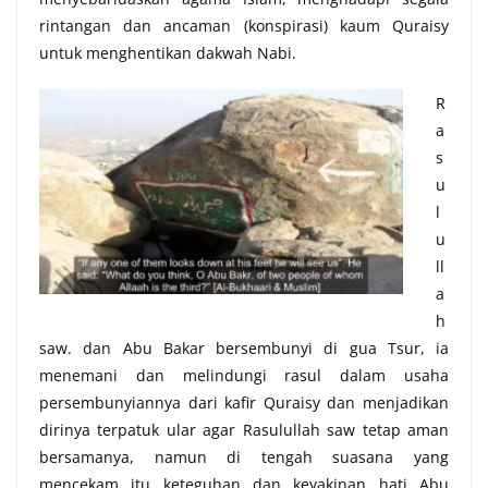
rintangan dan ancaman (konspirasi) kaum Quraisy
untuk menghentikan dakwah Nabi.
R
a
s
u
l
u
ll
a
h
saw. dan Abu Bakar bersembunyi di gua Tsur, ia
menemani dan melindungi rasul dalam usaha
persembunyiannya dari kafir Quraisy dan menjadikan
dirinya terpatuk ular agar Rasulullah saw tetap aman
bersamanya, namun di tengah suasana yang
mencekam itu keteguhan dan keyakinan hati Abu