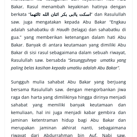
Bakar, Rasul menambah keyakinan hatinya dengan
berkata “
اسكت ياابى بكر اثنان الله ثالثهما
” dan Rasulullah
saw. juga mengatakan kepada Abu Bakar “Engkau
adalah sahabatku di
Haudh
(telaga) dan sahabatku di
gua.” yang memberikan ketenangan dalam hati Abu
Bakar. Banyak di antara keutamaan yang dimiliki Abu
Bakar di sisi rasul sebagaimana dalam sebuah riwayat,
Rasulullah saw. bersabda
“Sesungguhnya umatku yang
paling belas kasihan kepada umatku adalah Abu Bakar”
.
Sungguh mulia sahabat Abu Bakar yang berjuang
bersama Rasulullah saw. dengan mengorbankan jiwa
raga dan harta yang dimilikinya hingga dirinya menjadi
sahabat yang memiliki banyak keutamaan dan
kemuliaan, hal ini juga menjadi kabar gembira dan
jaminan ketentraman hidup bagi Abu Bakar dan
merupakan jaminan akhirat nanti, sebagaimana
riwayat dari Abdurrahman bin Auf, Nabi saw.