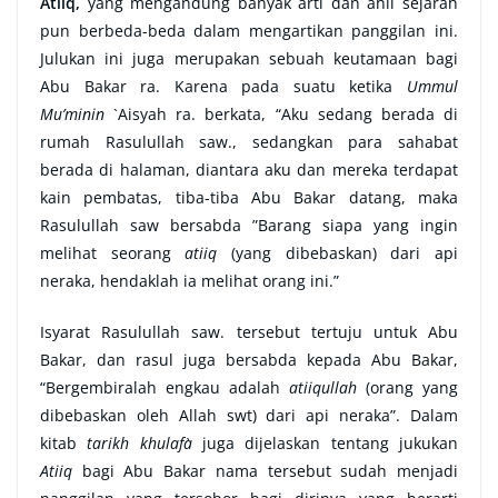
Atiiq,
yang mengandung banyak arti dan ahli sejarah
pun berbeda-beda dalam mengartikan panggilan ini.
Julukan ini juga merupakan sebuah keutamaan bagi
Abu Bakar ra. Karena pada suatu ketika
Ummul
Mu’minin
`Aisyah ra. berkata, “Aku sedang berada di
rumah Rasulullah saw., sedangkan para sahabat
berada di halaman, diantara aku dan mereka terdapat
kain pembatas, tiba-tiba Abu Bakar datang, maka
Rasulullah saw bersabda ”Barang siapa yang ingin
melihat seorang
atiiq
(yang dibebaskan) dari api
neraka, hendaklah ia melihat orang ini.”
Isyarat Rasulullah saw. tersebut tertuju untuk Abu
Bakar, dan rasul juga bersabda kepada Abu Bakar,
“Bergembiralah engkau adalah
atiiqullah
(orang yang
dibebaskan oleh Allah swt) dari api neraka”. Dalam
kitab
tarikh khulafa`
juga dijelaskan tentang jukukan
Atiiq
bagi Abu Bakar nama tersebut sudah menjadi