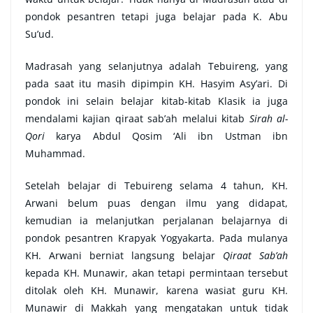
pondok pesantren tetapi juga belajar pada K. Abu
Su’ud.
Madrasah yang selanjutnya adalah Tebuireng, yang
pada saat itu masih dipimpin KH. Hasyim Asy’ari. Di
pondok ini selain belajar kitab-kitab Klasik ia juga
mendalami kajian qiraat sab’ah melalui kitab
Sirah al-
Qori
karya Abdul Qosim ‘Ali ibn Ustman ibn
Muhammad.
Setelah belajar di Tebuireng selama 4 tahun, KH.
Arwani belum puas dengan ilmu yang didapat,
kemudian ia melanjutkan perjalanan belajarnya di
pondok pesantren Krapyak Yogyakarta. Pada mulanya
KH. Arwani berniat langsung belajar
Qiraat Sab’ah
kepada KH. Munawir, akan tetapi permintaan tersebut
ditolak oleh KH. Munawir, karena wasiat guru KH.
Munawir di Makkah yang mengatakan untuk tidak