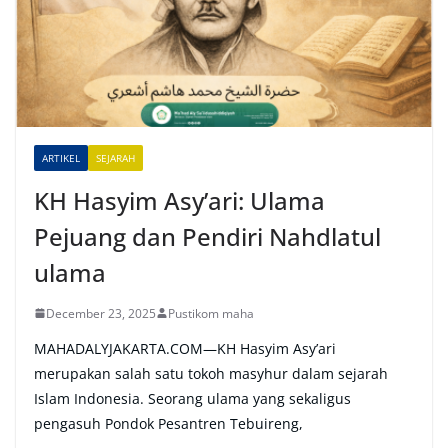
n
a
t
i
v
e
ARTIKEL
SEJARAH
:
KH Hasyim Asy’ari: Ulama
Pejuang dan Pendiri Nahdlatul
ulama
December 23, 2025
Pustikom maha
MAHADALYJAKARTA.COM—KH Hasyim Asy’ari
merupakan salah satu tokoh masyhur dalam sejarah
Islam Indonesia. Seorang ulama yang sekaligus
pengasuh Pondok Pesantren Tebuireng,