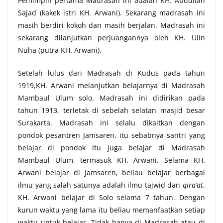
Pemimpin pertama Madrasah ini adalah KH. Abdullah
Sajad (kakek istri KH. Arwani). Sekarang madrasah ini
masih berdiri kokoh dan masih berjalan. Madrasah ini
sekarang dilanjutkan perjuangannya oleh KH. Ulin
Nuha (putra KH. Arwani).
Setelah lulus dari Madrasah di Kudus pada tahun
1919,KH. Arwani melanjutkan belajarnya di Madrasah
Mambaul Ulum solo. Madrasah ini didirikan pada
tahun 1913, terletak di sebelah selatan masjid besar
Surakarta. Madrasah ini selalu dikaitkan dengan
pondok pesantren Jamsaren, itu sebabnya santri yang
belajar di pondok itu juga belajar di Madrasah
Mambaul Ulum, termasuk KH. Arwani. Selama KH.
Arwani belajar di Jamsaren, beliau belajar berbagai
ilmu yang salah satunya adalah ilmu tajwid dan
qira’at
.
KH. Arwani belajar di Solo selama 7 tahun. Dengan
kurun waktu yang lama itu beliau memanfaatkan setiap
waktu untuk belajar. Tidak hanya di Madrasah atau di