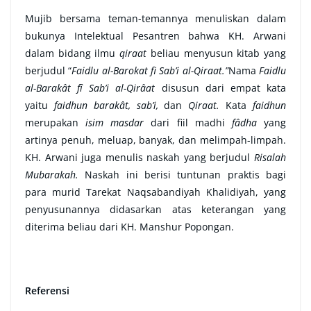
Mujib bersama teman-temannya menuliskan dalam
bukunya Intelektual Pesantren bahwa KH. Arwani
dalam bidang ilmu
qiraat
beliau menyusun kitab yang
berjudul “
Faidlu al-Barokat fi Sab’i al-Qiraat.”
Nama
Faidlu
al-Barakât fî Sab’i al-Qirâat
disusun dari empat kata
yaitu
faidhun barakât, sab’i,
dan
Qiraat.
Kata
faidhun
merupakan
isim masdar
dari fiil madhi
fâdha
yang
artinya penuh, meluap, banyak, dan melimpah-limpah.
KH. Arwani juga menulis naskah yang berjudul
Risalah
Mubarakah.
Naskah ini berisi tuntunan praktis bagi
para murid Tarekat Naqsabandiyah Khalidiyah, yang
penyusunannya didasarkan atas keterangan yang
diterima beliau dari KH. Manshur Popongan.
Referensi