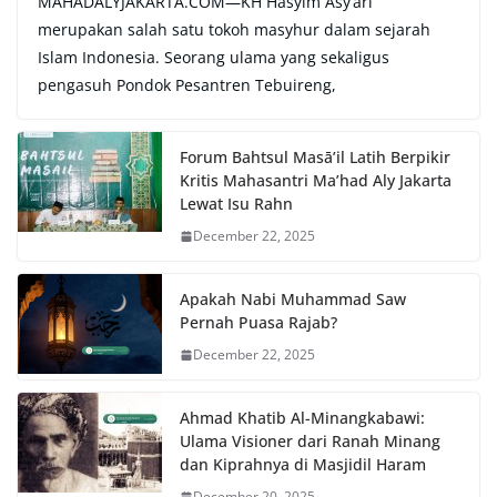
MAHADALYJAKARTA.COM—KH Hasyim Asy’ari
merupakan salah satu tokoh masyhur dalam sejarah
Islam Indonesia. Seorang ulama yang sekaligus
pengasuh Pondok Pesantren Tebuireng,
Forum Bahtsul Masā’il Latih Berpikir
Kritis Mahasantri Ma’had Aly Jakarta
Lewat Isu Rahn
December 22, 2025
Apakah Nabi Muhammad Saw
Pernah Puasa Rajab?
December 22, 2025
Ahmad Khatib Al-Minangkabawi:
Ulama Visioner dari Ranah Minang
dan Kiprahnya di Masjidil Haram
December 20, 2025