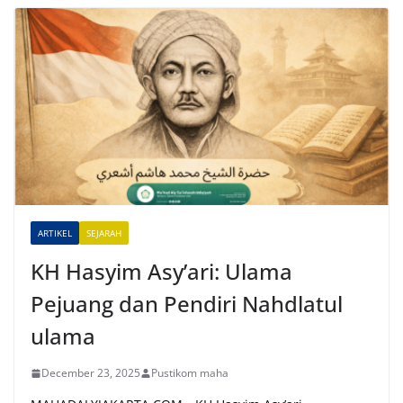
l
t
e
r
n
a
t
i
v
e
ARTIKEL
SEJARAH
:
KH Hasyim Asy’ari: Ulama
Pejuang dan Pendiri Nahdlatul
ulama
December 23, 2025
Pustikom maha