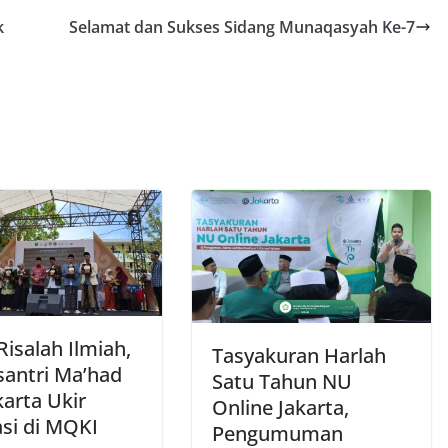
k
Selamat dan Sukses Sidang Munaqasyah Ke-7
Risalah Ilmiah,
Tasyakuran Harlah
antri Ma’had
Satu Tahun NU
karta Ukir
Online Jakarta,
asi di MQKI
Pengumuman