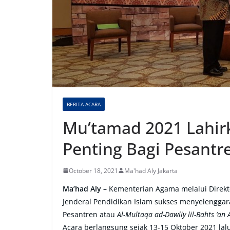
BERITA ACARA
Mu’tamad 2021 Lahi
Penting Bagi Pesantr
October 18, 2021
Ma'had Aly Jakarta
Ma’had Aly –
Kementerian Agama melalui Direkto
Jenderal Pendidikan Islam sukses menyelengga
Pesantren atau
Al-Multaqa ad-Dawliy lil-Bahts ‘an
Acara berlangsung sejak 13-15 Oktober 2021 lalu