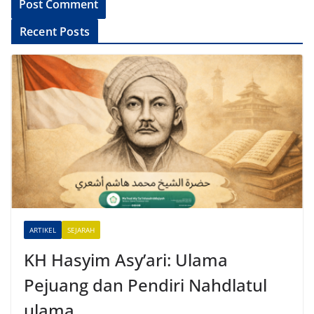
A
Recent Posts
l
t
e
r
n
a
t
i
v
e
ARTIKEL
SEJARAH
:
KH Hasyim Asy’ari: Ulama
Pejuang dan Pendiri Nahdlatul
ulama