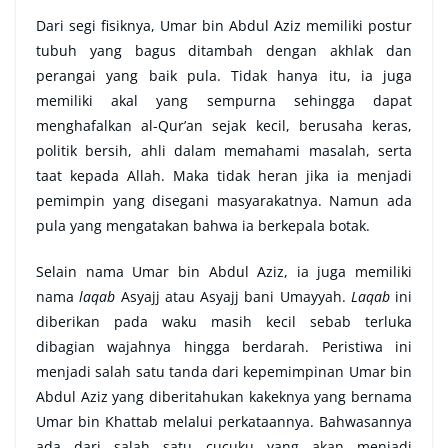
Dari segi fisiknya, Umar bin Abdul Aziz memiliki postur
tubuh yang bagus ditambah dengan akhlak dan
perangai yang baik pula. Tidak hanya itu, ia juga
memiliki akal yang sempurna sehingga dapat
menghafalkan al-Qur’an sejak kecil, berusaha keras,
politik bersih, ahli dalam memahami masalah, serta
taat kepada Allah. Maka tidak heran jika ia menjadi
pemimpin yang disegani masyarakatnya. Namun ada
pula yang mengatakan bahwa ia berkepala botak.
Selain nama Umar bin Abdul Aziz, ia juga memiliki
nama
laqab
Asyajj atau Asyajj bani Umayyah.
Laqab
ini
diberikan pada waku masih kecil sebab terluka
dibagian wajahnya hingga berdarah. Peristiwa ini
menjadi salah satu tanda dari kepemimpinan Umar bin
Abdul Aziz yang diberitahukan kakeknya yang bernama
Umar bin Khattab melalui perkataannya. Bahwasannya
ada dari salah satu cucuku yang akan menjadi