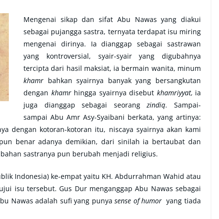
Mengenai sikap dan sifat Abu Nawas yang diakui
sebagai pujangga sastra, ternyata terdapat isu miring
mengenai dirinya. Ia dianggap sebagai sastrawan
yang kontroversial, syair-syair yang digubahnya
tercipta dari hasil maksiat, ia bermain wanita, minum
khamr
bahkan syairnya banyak yang bersangkutan
dengan
khamr
hingga syairnya disebut
khamriyyat,
ia
juga dianggap sebagai seorang
zindiq
. Sampai-
sampai Abu Amr Asy-Syaibani berkata, yang artinya:
ya dengan kotoran-kotoran itu, niscaya syairnya akan kami
un benar adanya demikian, dari sinilah ia bertaubat dan
ubahan sastranya pun berubah menjadi religius.
publik Indonesia) ke-empat yaitu KH. Abdurrahman Wahid atau
tujui isu tersebut. Gus Dur menganggap Abu Nawas sebagai
Abu Nawas adalah sufi yang punya
sense of humor
yang tiada