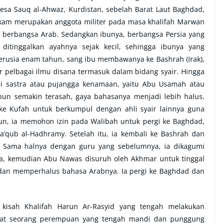
desa Sauq al-Ahwaz, Kurdistan, sebelah Barat Laut Baghdad,
akam merupakan anggota militer pada masa khalifah Marwan
an berbangsa Arab. Sedangkan ibunya, berbangsa Persia yang
 ditinggalkan ayahnya sejak kecil, sehingga ibunya yang
berusia enam tahun, sang ibu membawanya ke Bashrah (Irak),
 pelbagai ilmu disana termasuk dalam bidang syair. Hingga
li sastra atau pujangga kenamaan, yaitu Abu Usamah atau
pun semakin terasah, gaya bahasanya menjadi lebih halus.
e Kufah untuk berkumpul dengan ahli syair lainnya guna
un, ia memohon izin pada Walibah untuk pergi ke Baghdad,
a’qub al-Hadhramy. Setelah itu, ia kembali ke Bashrah dan
). Sama halnya dengan guru yang sebelumnya, ia dikagumi
a, kemudian Abu Nawas disuruh oleh Akhmar untuk tinggal
 dan memperhalus bahasa Arabnya. Ia pergi ke Baghdad dan
kisah Khalifah Harun Ar-Rasyid yang tengah melakukan
lihat seorang perempuan yang tengah mandi dan punggung