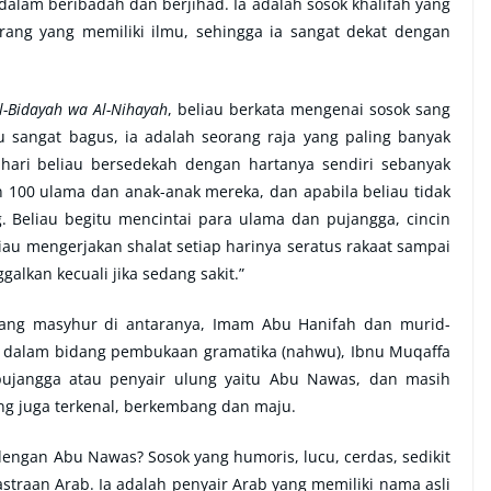
dalam beribadah dan berjihad. Ia adalah sosok khalifah yang
rang yang memiliki ilmu, sehingga ia sangat dekat dengan
l-Bidayah wa Al-Nihayah
, beliau berkata mengenai sosok sang
au sangat bagus, ia adalah seorang raja yang paling banyak
 hari beliau bersedekah dengan hartanya sendiri sebanyak
an 100 ulama dan anak-anak mereka, dan apabila beliau tidak
. Beliau begitu mencintai para ulama dan pujangga, cincin
liau mengerjakan shalat setiap harinya seratus rakaat sampai
galkan kecuali jika sedang sakit.”
ang masyhur di antaranya, Imam Abu Hanifah dan murid-
h dalam bidang pembukaan gramatika (nahwu), Ibnu Muqaffa
 pujangga atau penyair ulung yaitu Abu Nawas, dan masih
ng juga terkenal, berkembang dan maju
.
dengan Abu Nawas? Sosok yang humoris, lucu, cerdas, sedikit
straan Arab. Ia adalah penyair Arab yang memiliki nama asli