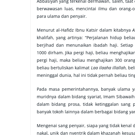
Abbasiyah yang terkenal dermawan, saleh, taat 
berwawasan luas, mencintai ilmu dan orang-o
para ulama dan penyair.
Menurut al-Hafidz Ibnu Katsir dalam kitabnya
A
khalifah, yang artinya: “Perjalanan hidup beli
berjihad dan menunaikan ibadah haji. Setiap
1000 dirham. Jika pergi haji, beliau menghajik
pergi haji, maka beliau menghajikan 300 orang
beliau bertuliskan kalimat
Laa ilaaha illallah
, be
meninggal dunia, hal ini tidak pernah beliau ting
Pada masa pemerintahannya, banyak ulama y
muridnya dalam bidang syariat, Imam Sibawai
dalam bidang prosa, tidak ketinggalan sang
banyak tokoh lainnya dalam berbagai bidang ya
Mengenai sang penyair, siapa yang tidak kenal 
nakal, unik dan nyentrik dalam khazanah kesusa