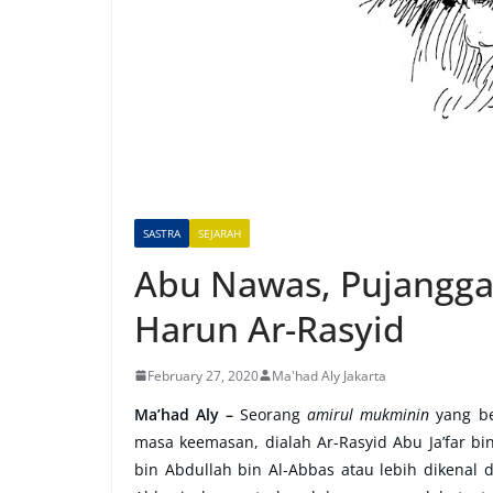
SASTRA
SEJARAH
Abu Nawas, Pujangga
Harun Ar-Rasyid
February 27, 2020
Ma'had Aly Jakarta
Ma’had Aly –
Seorang
amirul mukminin
yang be
masa keemasan, dialah Ar-Rasyid Abu Ja’far b
bin Abdullah bin Al-Abbas atau lebih dikenal 