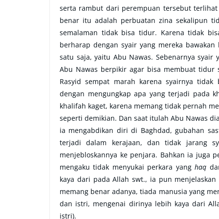
serta rambut dari perempuan tersebut terlihat 
benar itu adalah perbuatan zina sekalipun tid
semalaman tidak bisa tidur. Karena tidak bi
berharap dengan syair yang mereka bawakan b
satu saja, yaitu Abu Nawas. Sebenarnya syair 
Abu Nawas berpikir agar bisa membuat tidur s
Rasyid sempat marah karena syairnya tida
dengan mengungkap apa yang terjadi pada kha
khalifah kaget, karena memang tidak pernah m
seperti demikian. Dan saat itulah Abu Nawas di
ia mengabdikan diri di Baghdad, gubahan sa
terjadi dalam kerajaan, dan tidak jarang 
menjebloskannya ke penjara. Bahkan ia juga p
mengaku tidak menyukai perkara yang
haq
da
kaya dari pada Allah swt., ia pun menjelaska
memang benar adanya, tiada manusia yang meny
dan istri, mengenai dirinya lebih kaya dari Al
istri).