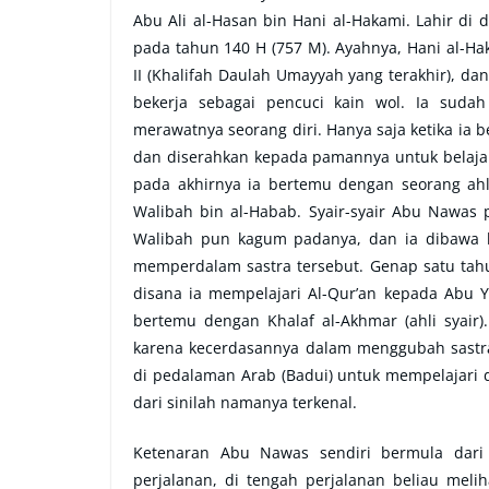
Abu Ali al-Hasan bin Hani al-Hakami. Lahir di 
pada tahun 140 H (757 M). Ayahnya, Hani al-H
II (Khalifah Daulah Umayyah yang terakhir), d
bekerja sebagai pencuci kain wol. Ia sudah
merawatnya seorang diri. Hanya saja ketika ia 
dan diserahkan kepada pamannya untuk belajar
pada akhirnya ia bertemu dengan seorang ah
Walibah bin al-Habab. Syair-syair Abu Nawas 
Walibah pun kagum padanya, dan ia dibawa k
memperdalam sastra tersebut. Genap satu tah
disana ia mempelajari Al-Qur’an kepada Abu Y
bertemu dengan Khalaf al-Akhmar (ahli syair
karena kecerdasannya dalam menggubah sastr
di pedalaman Arab (Badui) untuk mempelajari
dari sinilah namanya terkenal.
Ketenaran Abu Nawas sendiri bermula dari 
perjalanan, di tengah perjalanan beliau me