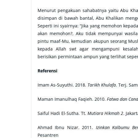
Menurut pengakuan sahabatnya yaitu Abu Khalika
disimpan di bawah bantal, Abu Khalikan meng
Seperti ini syairnya: “Jika yang memohon kepad
akan memohon?, Aku tidak mempunyai wasila
pintu maaf-Mu, kemudian akupun seorang Muslim.
kepada Allah swt agar mengampuni kesalahan
berisikan permintaan ampun yang terlihat sepe
Referensi
Imam As-Suyuthi. 2018.
Tarikh Khulafa
. Terj. Sa
Maman Imanulhaq Faqieh. 2010.
Fatwa dan Can
Saiful Hadi El-Sutha. Tt.
Mutiara Hikmah 2
. Jakar
Ahmad Ibnu Nizar. 2011.
Izinkan Kalbumu Be
Pesantren