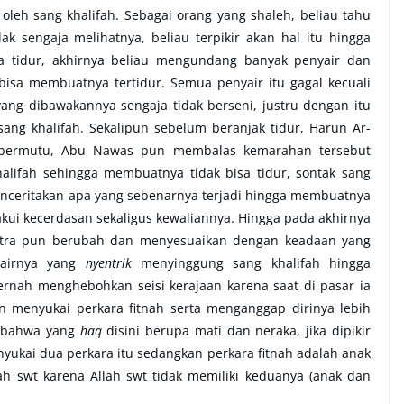
oleh sang khalifah. Sebagai orang yang shaleh, beliau tahu
ak sengaja melihatnya, beliau terpikir akan hal itu hingga
sa tidur, akhirnya beliau mengundang banyak penyair dan
isa membuatnya tertidur. Semua penyair itu gagal kecuali
yang dibawakannya sengaja tidak berseni, justru dengan itu
ang khalifah. Sekalipun sebelum beranjak tidur, Harun Ar-
k bermutu, Abu Nawas pun membalas kemarahan tersebut
lifah sehingga membuatnya tidak bisa tidur, sontak sang
enceritakan apa yang sebenarnya terjadi hingga membuatnya
akui kecerdasan sekaligus kewaliannya. Hingga pada akhirnya
stra pun berubah dan menyesuaikan dengan keadaan yang
syairnya yang
nyentrik
menyinggung sang khalifah hingga
ernah menghebohkan seisi kerajaan karena saat di pasar ia
n menyukai perkara fitnah serta menganggap dirinya lebih
n bahwa yang
haq
disini berupa mati dan neraka, jika dipikir
ukai dua perkara itu sedangkan perkara fitnah adalah anak
lah swt karena Allah swt tidak memiliki keduanya (anak dan