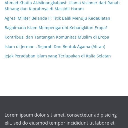
Ahmad Khatib Al-Minangkabawi: Ulama Visioner dari Ranah
Minang dan Kiprahnya di Masjidil Haram
Agresi Militer Belanda II: Titik Balik Menuju Kedaulatan
Bagaimana Islam Mempengaruhi Kebangkitan Eropa?
Kontribusi dan Tantangan Komunitas Muslim di Eropa
Islam di Jerman : Sejarah Dan Bentuk Agama (Aliran)
Jejak Peradaban Islam yang Terlupakan di Italia Selatan
Lorem ipsum dolor sit amet, consectetur adipisicing
elit, sed do eiusmod tempor incididunt ut labore et