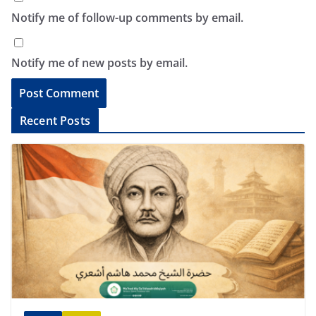
Notify me of follow-up comments by email.
Notify me of new posts by email.
A
Recent Posts
l
t
e
r
n
a
t
i
v
e