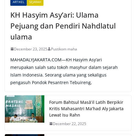
ARTIKEL
SEJARAH
:
KH Hasyim Asy’ari: Ulama
Pejuang dan Pendiri Nahdlatul
ulama
December 23, 2025
Pustikom maha
MAHADALYJAKARTA.COM—KH Hasyim Asy’ari
merupakan salah satu tokoh masyhur dalam sejarah
Islam Indonesia. Seorang ulama yang sekaligus
pengasuh Pondok Pesantren Tebuireng,
Forum Bahtsul Masā’il Latih Berpikir
Kritis Mahasantri Ma’had Aly Jakarta
Lewat Isu Rahn
December 22, 2025