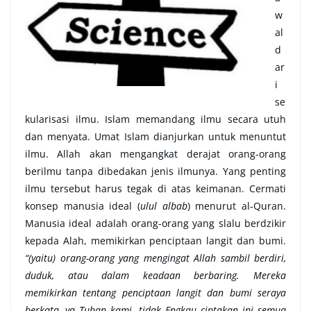
w
al
d
ar
i
se
kularisasi ilmu. Islam memandang ilmu secara utuh
dan menyata. Umat Islam dianjurkan untuk menuntut
ilmu. Allah akan mengangkat derajat orang-orang
berilmu tanpa dibedakan jenis ilmunya. Yang penting
ilmu tersebut harus tegak di atas keimanan. Cermati
konsep manusia ideal (
ulul albab
) menurut al-Quran.
Manusia ideal adalah orang-orang yang slalu berdzikir
kepada Alah, memikirkan penciptaan langit dan bumi.
“(yaitu) orang-orang yang mengingat Allah sambil berdiri,
duduk, atau dalam keadaan berbaring. Mereka
memikirkan tentang penciptaan langit dan bumi seraya
berkata, ya Tuhan kami, tidak Engkau ciptakan ini semua