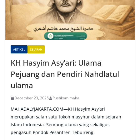
n
a
t
i
v
e
ARTIKEL
SEJARAH
:
KH Hasyim Asy’ari: Ulama
Pejuang dan Pendiri Nahdlatul
ulama
December 23, 2025
Pustikom maha
MAHADALYJAKARTA.COM—KH Hasyim Asy’ari
merupakan salah satu tokoh masyhur dalam sejarah
Islam Indonesia. Seorang ulama yang sekaligus
pengasuh Pondok Pesantren Tebuireng,