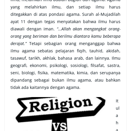
yang melahirkan ilmu, dan setiap ilmu harus
ditegakkan di atas pondasi agama. Surah al-Mujadilah
ayat 11 dengan tegas menyatakan bahwa ilmu harus
diawali dengan iman.
“…Allah akan mengangkat orang-
orang yang beriman dan berilmu diantara kamu beberapa
derajat.”
Tetapi sebagian orang menganggap bahwa
ilmu agama sebatas pelajaran fiqih, tauhid, akidah,
tasawuf, tarikh, akhlak, bahasa arab, dan lainnya. Ilmu
geografi, ekonomi, psikologi, sosiologi, filsafat, sastra,
seni, biologi, fisika, matematika, kimia, dan serupanya
dipandang sebagai bukan ilmu agama, atau bahkan
tidak ada kaitannya dengan agama.
It
ul
a
h
a