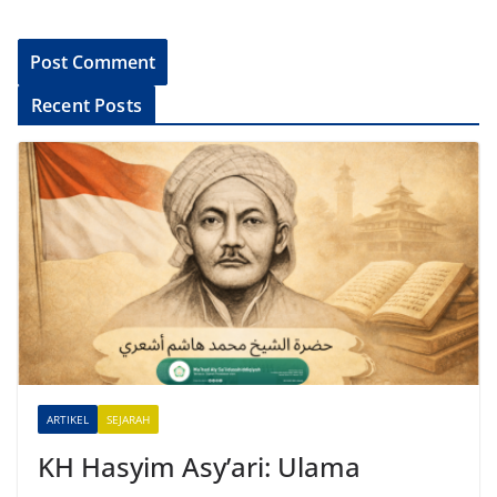
A
Recent Posts
l
t
e
r
n
a
t
i
v
e
ARTIKEL
SEJARAH
:
KH Hasyim Asy’ari: Ulama