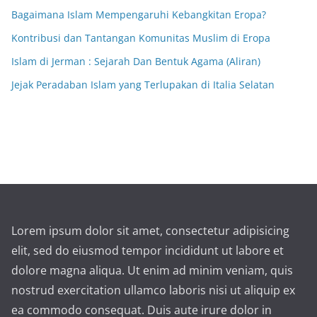
Bagaimana Islam Mempengaruhi Kebangkitan Eropa?
Kontribusi dan Tantangan Komunitas Muslim di Eropa
Islam di Jerman : Sejarah Dan Bentuk Agama (Aliran)
Jejak Peradaban Islam yang Terlupakan di Italia Selatan
Lorem ipsum dolor sit amet, consectetur adipisicing
elit, sed do eiusmod tempor incididunt ut labore et
dolore magna aliqua. Ut enim ad minim veniam, quis
nostrud exercitation ullamco laboris nisi ut aliquip ex
ea commodo consequat. Duis aute irure dolor in