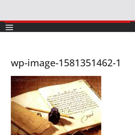
Skip
to
content
wp-image-1581351462-1