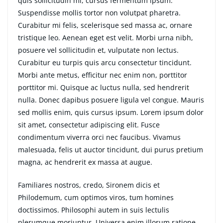
quis sollicitudin mi, cursus fermentum ipsum.
Suspendisse mollis tortor non volutpat pharetra.
Curabitur mi felis, scelerisque sed massa ac, ornare
tristique leo. Aenean eget est velit. Morbi urna nibh,
posuere vel sollicitudin et, vulputate non lectus.
Curabitur eu turpis quis arcu consectetur tincidunt.
Morbi ante metus, efficitur nec enim non, porttitor
porttitor mi. Quisque ac luctus nulla, sed hendrerit
nulla. Donec dapibus posuere ligula vel congue. Mauris
sed mollis enim, quis cursus ipsum. Lorem ipsum dolor
sit amet, consectetur adipiscing elit. Fusce
condimentum viverra orci nec faucibus. Vivamus
malesuada, felis ut auctor tincidunt, dui purus pretium
magna, ac hendrerit ex massa at augue.
Familiares nostros, credo, Sironem dicis et
Philodemum, cum optimos viros, tum homines
doctissimos. Philosophi autem in suis lectulis
plerumque moriuntur. Universa enim illorum ratione