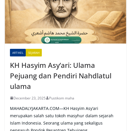
r
n
a
t
i
v
e
ARTIKEL
SEJARAH
:
KH Hasyim Asy’ari: Ulama
Pejuang dan Pendiri Nahdlatul
ulama
December 23, 2025
Pustikom maha
MAHADALYJAKARTA.COM—KH Hasyim Asy’ari
merupakan salah satu tokoh masyhur dalam sejarah
Islam Indonesia. Seorang ulama yang sekaligus
pengasuh Pondok Pesantren Tebuireng,