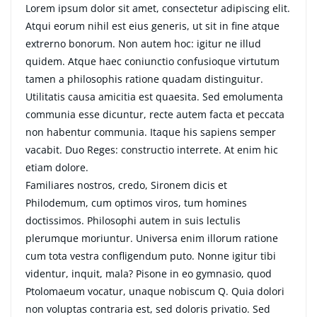
Lorem ipsum dolor sit amet, consectetur adipiscing elit.
Atqui eorum nihil est eius generis, ut sit in fine atque
extrerno bonorum. Non autem hoc: igitur ne illud
quidem. Atque haec coniunctio confusioque virtutum
tamen a philosophis ratione quadam distinguitur.
Utilitatis causa amicitia est quaesita. Sed emolumenta
communia esse dicuntur, recte autem facta et peccata
non habentur communia. Itaque his sapiens semper
vacabit. Duo Reges: constructio interrete. At enim hic
etiam dolore.
Familiares nostros, credo, Sironem dicis et
Philodemum, cum optimos viros, tum homines
doctissimos. Philosophi autem in suis lectulis
plerumque moriuntur. Universa enim illorum ratione
cum tota vestra confligendum puto. Nonne igitur tibi
videntur, inquit, mala? Pisone in eo gymnasio, quod
Ptolomaeum vocatur, unaque nobiscum Q. Quia dolori
non voluptas contraria est, sed doloris privatio. Sed