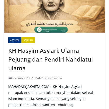
n
a
t
i
v
e
ARTIKEL
SEJARAH
:
KH Hasyim Asy’ari: Ulama
Pejuang dan Pendiri Nahdlatul
ulama
December 23, 2025
Pustikom maha
MAHADALYJAKARTA.COM—KH Hasyim Asy’ari
merupakan salah satu tokoh masyhur dalam sejarah
Islam Indonesia. Seorang ulama yang sekaligus
pengasuh Pondok Pesantren Tebuireng,