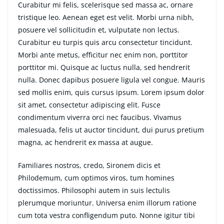
Curabitur mi felis, scelerisque sed massa ac, ornare
tristique leo. Aenean eget est velit. Morbi urna nibh,
posuere vel sollicitudin et, vulputate non lectus.
Curabitur eu turpis quis arcu consectetur tincidunt.
Morbi ante metus, efficitur nec enim non, porttitor
porttitor mi. Quisque ac luctus nulla, sed hendrerit
nulla. Donec dapibus posuere ligula vel congue. Mauris
sed mollis enim, quis cursus ipsum. Lorem ipsum dolor
sit amet, consectetur adipiscing elit. Fusce
condimentum viverra orci nec faucibus. Vivamus
malesuada, felis ut auctor tincidunt, dui purus pretium
magna, ac hendrerit ex massa at augue.
Familiares nostros, credo, Sironem dicis et
Philodemum, cum optimos viros, tum homines
doctissimos. Philosophi autem in suis lectulis
plerumque moriuntur. Universa enim illorum ratione
cum tota vestra confligendum puto. Nonne igitur tibi