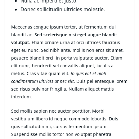
Nulla ac imperdiet justo.
Donec sollicitudin ultricies molestie.
Maecenas congue ipsum tortor, ut fermentum dui
blandit ac.
Sed scelerisque nisi eget augue blandit
volutpat.
Etiam ornare urna at orci ultrices faucibus
eget eu nunc. Sed nibh ante, mollis non eros sit amet,
posuere blandit orci. In porta vulputate auctor. Etiam
elit nunc, hendrerit vel convallis aliquet, iaculis a
metus. Cras vitae quam elit.
In quis elit et nibh
condimentum ultrices at nec elit
. Duis pellentesque lorem
sed risus pulvinar fringilla. Nullam aliquet mattis
interdum.
Sed mollis sapien nec auctor porttitor. Morbi
vestibulum libero id neque commodo lobortis. Duis
quis sollicitudin mi, cursus fermentum ipsum.
Suspendisse mollis tortor non volutpat pharetra.