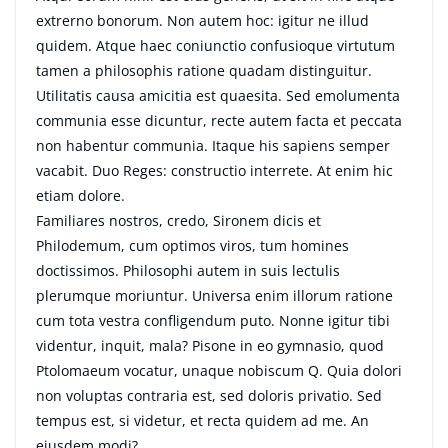
extrerno bonorum. Non autem hoc: igitur ne illud
quidem. Atque haec coniunctio confusioque virtutum
tamen a philosophis ratione quadam distinguitur.
Utilitatis causa amicitia est quaesita. Sed emolumenta
communia esse dicuntur, recte autem facta et peccata
non habentur communia. Itaque his sapiens semper
vacabit. Duo Reges: constructio interrete. At enim hic
etiam dolore.
Familiares nostros, credo, Sironem dicis et
Philodemum, cum optimos viros, tum homines
doctissimos. Philosophi autem in suis lectulis
plerumque moriuntur. Universa enim illorum ratione
cum tota vestra confligendum puto. Nonne igitur tibi
videntur, inquit, mala? Pisone in eo gymnasio, quod
Ptolomaeum vocatur, unaque nobiscum Q. Quia dolori
non voluptas contraria est, sed doloris privatio. Sed
tempus est, si videtur, et recta quidem ad me. An
eiusdem modi?