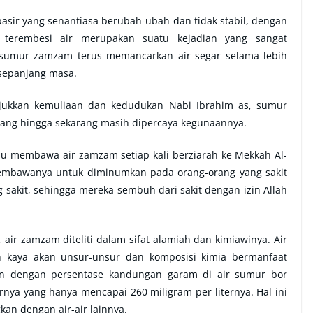
sir yang senantiasa berubah-ubah dan tidak stabil, dengan
 terembesi air merupakan suatu kejadian yang sangat
 sumur zamzam terus memancarkan air segar selama lebih
i sepanjang masa.
unjukkan kemuliaan dan kedudukan Nabi Ibrahim as, sumur
ang hingga sekarang masih dipercaya kegunaannya.
alu membawa air zamzam setiap kali berziarah ke Mekkah Al-
embawanya untuk diminumkan pada orang-orang yang sakit
sakit, sehingga mereka sembuh dari sakit dengan izin Allah
r zamzam diteliti dalam sifat alamiah dan kimiawinya. Air
 kaya akan unsur-unsur dan komposisi kimia bermanfaat
gkan dengan persentase kandungan garam di air sumur bor
nya yang hanya mencapai 260 miligram per liternya. Hal ini
an dengan air-air lainnya.