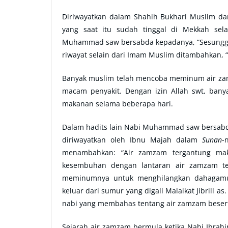
Diriwayatkan dalam Shahih Bukhari Muslim d
yang saat itu sudah tinggal di Mekkah se
Muhammad saw bersabda kepadanya, “Sesunggu
riwayat selain dari Imam Muslim ditambahkan, “
Banyak muslim telah mencoba meminum air za
macam penyakit. Dengan izin Allah swt, ban
makanan selama beberapa hari.
Dalam hadits lain Nabi Muhammad saw bersabd
diriwayatkan oleh Ibnu Majah dalam
Sunan
-
menambahkan: “Air zamzam tergantung ma
kesembuhan dengan lantaran air zamzam t
meminumnya untuk menghilangkan dahagamu 
keluar dari sumur yang digali Malaikat Jibrill a
nabi yang membahas tentang air zamzam bese
Sejarah air zamzam bermula ketika Nabi Ibrahim