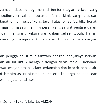
zamzam dapat dibagi menjadi ion-ion (bagian terkecil yang
 ion sodium, ion kalsium, potasium (unsur kimia yang halus dan
pat ion-ion negatif yang terdiri atas ion sulfat, bikarbonat,
ni masing-masing memiliki peran yang sangat penting dalam
a dan mengganti kekurangan dalam sel-sel tubuh. Hal ini
 kekurangan komposisi kimia dalam tubuh manusia dengan
hkan penggalian sumur zamzam dengan banyaknya berkah,
an air ini untuk mengalir dengan deras melalui belahan-
lawat kesejahteraan, salam kedamaian dan keberkahan selalu
Ibrahim as, Nabi Ismail as beserta keluarga, sahabat dan
ah di jalan Allah swt.
m Sunah (Buku I). Jakarta: AMZAH.