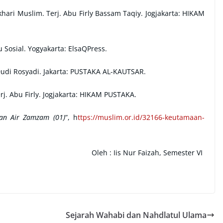
ri Muslim. Terj. Abu Firly Bassam Taqiy. Jogjakarta: HIKAM
u Sosial. Yogyakarta: ElsaQPress.
 Dudi Rosyadi. Jakarta: PUSTAKA AL-KAUTSAR.
rj. Abu Firly. Jogjakarta: HIKAM PUSTAKA.
an Air Zamzam (01)
”, h
ttps://muslim.or.id/32166-keutamaan-
Oleh :
Iis Nur Faizah, Semester VI
Sejarah Wahabi dan Nahdlatul Ulama