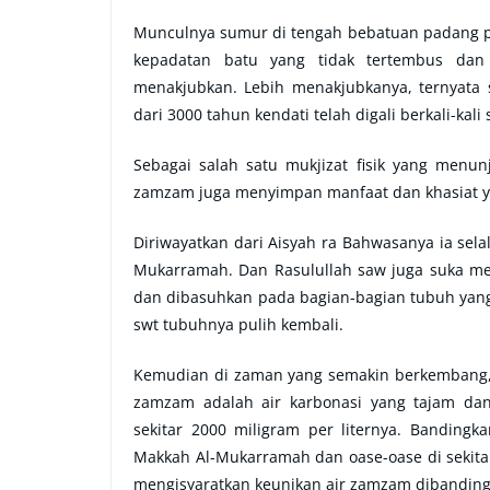
Munculnya sumur di tengah bebatuan padang pa
kepadatan batu yang tidak tertembus dan
menakjubkan. Lebih menakjubkanya, ternyata
dari 3000 tahun kendati telah digali berkali-kal
Sebagai salah satu mukjizat fisik yang men
zamzam juga menyimpan manfaat dan khasiat y
Diriwayatkan dari Aisyah ra Bahwasanya ia sel
Mukarramah. Dan Rasulullah saw juga suka m
dan dibasuhkan pada bagian-bagian tubuh yang 
swt tubuhnya pulih kembali.
Kemudian di zaman yang semakin berkembang, ai
zamzam adalah air karbonasi yang tajam dan
sekitar 2000 miligram per liternya. Bandin
Makkah Al-Mukarramah dan oase-oase di sekitar
mengisyaratkan keunikan air zamzam dibandingk