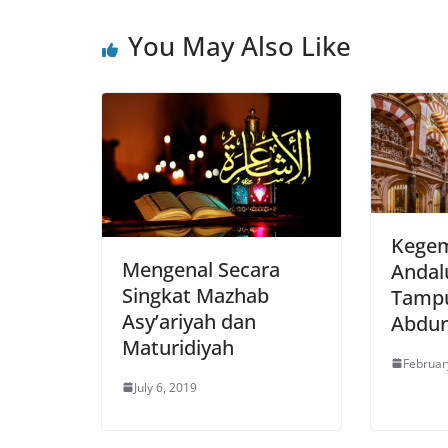
You May Also Like
Kegem
Mengenal Secara
Andal
Singkat Mazhab
Tamp
Asy’ariyah dan
Abdur
Maturidiyah
Februar
July 6, 2019