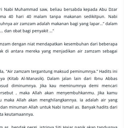
ari Nabi Muhammad saw, beliau bersabda kepada Abu Dzar
lama 40 hari 40 malam tanpa makanan sedikitpun. Nabi
hnya air zamzam adalah makanan bagi yang lapar…” dalam
… dan obat bagi penyakit …”
mzam dengan niat mendapatkan kesembuhan dari beberapa
yak di antara mereka yang menjadikan air zamzam sebagai
a, “Air zamzam tergantung maksud peminumnya.” Hadits ini
nya (Kitab Al-Manasik). Dalam jalan lain dari Ibnu Abbas
ksud diminumnya. Jika kau meminumnya demi mencari
ersebut , maka Allah akan menyembuhkanmu. Jika kamu
maka Allah akan menghilangkannya. Ia adalah air yang
s. dan minuman Allah untuk Nabi Ismail as. Banyak hadits dari
rta keutamaannya.
 as. hendak pergi, istrinya Siti Hajar panik akan tandusnya