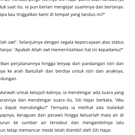
k saat itu. Ia pun berlari mengejar suaminya dan bertanya:
pa kau tinggalkan kami di tempat yang tandus ini?”
llah swt”. Selanjutnya dengan segala kepercayaan atas status
rtanya: “Apakah Allah swt memerintahkan hal ini kepadamu?”
tkan perjalanannya hingga lenyap dari pandangan istri dan
ya ke arah Baitullah dan berdoa untuk istri dan anaknya,
indungan.
t Marwah untuk ketujuh kalinya, ia mendengar ada suara yang
annya dan mendengar suara itu, Siti Hajar berkata, “Aku
dapat menolongku?” Ternyata ia melihat ada malaikat
pnya, keraguan dari perawi) hingga keluarlah mata air di
turun ke sumber air tersebut dan mengambilnya lalu
n tetap memancar meski telah diambil oleh Siti Hajar.