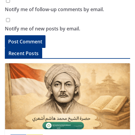
Notify me of follow-up comments by email.
Notify me of new posts by email.
A
Recent Posts
l
t
e
r
n
a
t
i
v