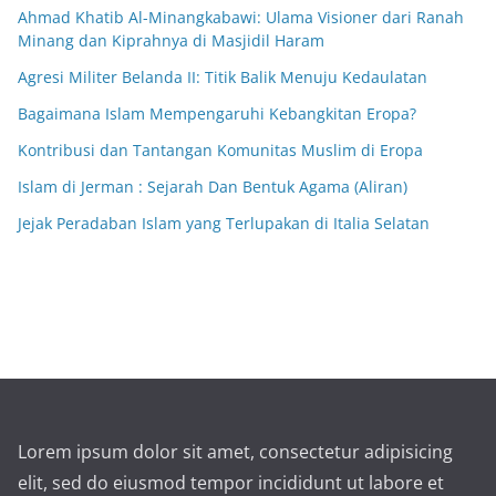
Ahmad Khatib Al-Minangkabawi: Ulama Visioner dari Ranah
Minang dan Kiprahnya di Masjidil Haram
Agresi Militer Belanda II: Titik Balik Menuju Kedaulatan
Bagaimana Islam Mempengaruhi Kebangkitan Eropa?
Kontribusi dan Tantangan Komunitas Muslim di Eropa
Islam di Jerman : Sejarah Dan Bentuk Agama (Aliran)
Jejak Peradaban Islam yang Terlupakan di Italia Selatan
Lorem ipsum dolor sit amet, consectetur adipisicing
elit, sed do eiusmod tempor incididunt ut labore et