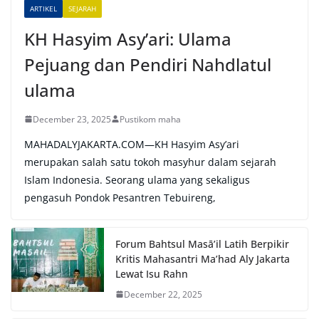
e
ARTIKEL
SEJARAH
:
KH Hasyim Asy’ari: Ulama
Pejuang dan Pendiri Nahdlatul
ulama
December 23, 2025
Pustikom maha
MAHADALYJAKARTA.COM—KH Hasyim Asy’ari
merupakan salah satu tokoh masyhur dalam sejarah
Islam Indonesia. Seorang ulama yang sekaligus
pengasuh Pondok Pesantren Tebuireng,
Forum Bahtsul Masā’il Latih Berpikir
Kritis Mahasantri Ma’had Aly Jakarta
Lewat Isu Rahn
December 22, 2025