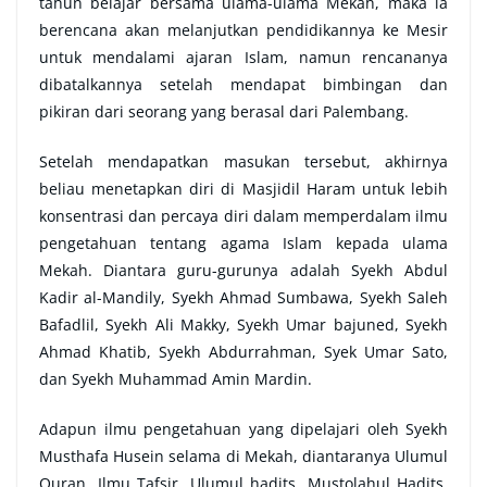
tahun belajar bersama ulama-ulama Mekah, maka ia
berencana akan melanjutkan pendidikannya ke Mesir
untuk mendalami ajaran Islam, namun rencananya
dibatalkannya setelah mendapat bimbingan dan
pikiran dari seorang yang berasal dari Palembang.
Setelah mendapatkan masukan tersebut, akhirnya
beliau menetapkan diri di Masjidil Haram untuk lebih
konsentrasi dan percaya diri dalam memperdalam ilmu
pengetahuan tentang agama Islam kepada ulama
Mekah. Diantara guru-gurunya adalah Syekh Abdul
Kadir al-Mandily, Syekh Ahmad Sumbawa, Syekh Saleh
Bafadlil, Syekh Ali Makky, Syekh Umar bajuned, Syekh
Ahmad Khatib, Syekh Abdurrahman, Syek Umar Sato,
dan Syekh Muhammad Amin Mardin.
Adapun ilmu pengetahuan yang dipelajari oleh Syekh
Musthafa Husein selama di Mekah, diantaranya Ulumul
Quran, Ilmu Tafsir, Ulumul hadits, Mustolahul Hadits,