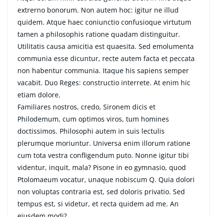
extrerno bonorum. Non autem hoc: igitur ne illud
quidem. Atque haec coniunctio confusioque virtutum
tamen a philosophis ratione quadam distinguitur.
Utilitatis causa amicitia est quaesita. Sed emolumenta
communia esse dicuntur, recte autem facta et peccata
non habentur communia. Itaque his sapiens semper
vacabit. Duo Reges: constructio interrete. At enim hic
etiam dolore.
Familiares nostros, credo, Sironem dicis et
Philodemum, cum optimos viros, tum homines
doctissimos. Philosophi autem in suis lectulis
plerumque moriuntur. Universa enim illorum ratione
cum tota vestra confligendum puto. Nonne igitur tibi
videntur, inquit, mala? Pisone in eo gymnasio, quod
Ptolomaeum vocatur, unaque nobiscum Q. Quia dolori
non voluptas contraria est, sed doloris privatio. Sed
tempus est, si videtur, et recta quidem ad me. An
eiusdem modi?