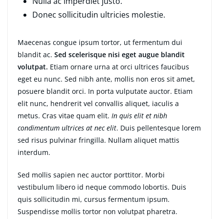
Nulla ac imperdiet justo.
Donec sollicitudin ultricies molestie.
Maecenas congue ipsum tortor, ut fermentum dui
blandit ac.
Sed scelerisque nisi eget augue blandit
volutpat.
Etiam ornare urna at orci ultrices faucibus
eget eu nunc. Sed nibh ante, mollis non eros sit amet,
posuere blandit orci. In porta vulputate auctor. Etiam
elit nunc, hendrerit vel convallis aliquet, iaculis a
metus. Cras vitae quam elit.
In quis elit et nibh
condimentum ultrices at nec elit
. Duis pellentesque lorem
sed risus pulvinar fringilla. Nullam aliquet mattis
interdum.
Sed mollis sapien nec auctor porttitor. Morbi
vestibulum libero id neque commodo lobortis. Duis
quis sollicitudin mi, cursus fermentum ipsum.
Suspendisse mollis tortor non volutpat pharetra.