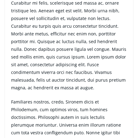
Curabitur mi felis, scelerisque sed massa ac, ornare
tristique leo. Aenean eget est velit. Morbi urna nibh,
posuere vel sollicitudin et, vulputate non lectus.
Curabitur eu turpis quis arcu consectetur tincidunt.
Morbi ante metus, efficitur nec enim non, porttitor
porttitor mi. Quisque ac luctus nulla, sed hendrerit
nulla. Donec dapibus posuere ligula vel congue. Mauris
sed mollis enim, quis cursus ipsum. Lorem ipsum dolor
sit amet, consectetur adipiscing elit. Fusce
condimentum viverra orci nec faucibus. Vivamus
malesuada, felis ut auctor tincidunt, dui purus pretium
magna, ac hendrerit ex massa at augue.
Familiares nostros, credo, Sironem dicis et
Philodemum, cum optimos viros, tum homines
doctissimos. Philosophi autem in suis lectulis
plerumque moriuntur. Universa enim illorum ratione
cum tota vestra confligendum puto. Nonne igitur tibi