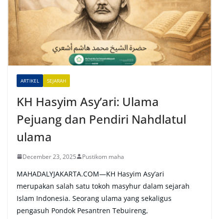
n
a
t
i
v
e
ARTIKEL
SEJARAH
:
KH Hasyim Asy’ari: Ulama
Pejuang dan Pendiri Nahdlatul
ulama
December 23, 2025
Pustikom maha
MAHADALYJAKARTA.COM—KH Hasyim Asy’ari
merupakan salah satu tokoh masyhur dalam sejarah
Islam Indonesia. Seorang ulama yang sekaligus
pengasuh Pondok Pesantren Tebuireng,