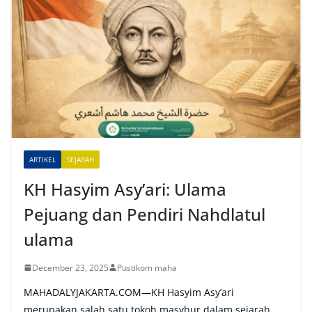
e
r
n
a
t
i
v
e
ARTIKEL
SEJARAH
:
KH Hasyim Asy’ari: Ulama
Pejuang dan Pendiri Nahdlatul
ulama
December 23, 2025
Pustikom maha
MAHADALYJAKARTA.COM—KH Hasyim Asy’ari
merupakan salah satu tokoh masyhur dalam sejarah