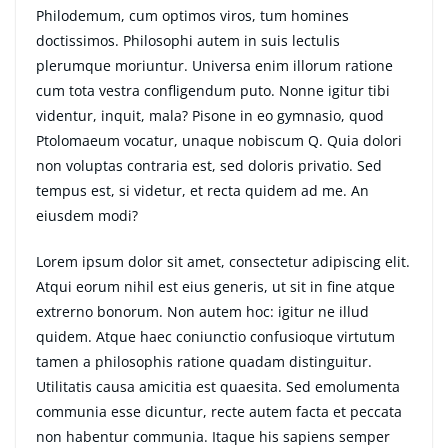
Philodemum, cum optimos viros, tum homines
doctissimos. Philosophi autem in suis lectulis
plerumque moriuntur. Universa enim illorum ratione
cum tota vestra confligendum puto. Nonne igitur tibi
videntur, inquit, mala? Pisone in eo gymnasio, quod
Ptolomaeum vocatur, unaque nobiscum Q. Quia dolori
non voluptas contraria est, sed doloris privatio. Sed
tempus est, si videtur, et recta quidem ad me. An
eiusdem modi?
Lorem ipsum dolor sit amet, consectetur adipiscing elit.
Atqui eorum nihil est eius generis, ut sit in fine atque
extrerno bonorum. Non autem hoc: igitur ne illud
quidem. Atque haec coniunctio confusioque virtutum
tamen a philosophis ratione quadam distinguitur.
Utilitatis causa amicitia est quaesita. Sed emolumenta
communia esse dicuntur, recte autem facta et peccata
non habentur communia. Itaque his sapiens semper