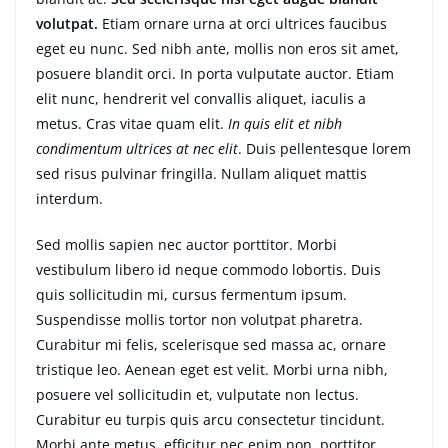
volutpat.
Etiam ornare urna at orci ultrices faucibus
eget eu nunc. Sed nibh ante, mollis non eros sit amet,
posuere blandit orci. In porta vulputate auctor. Etiam
elit nunc, hendrerit vel convallis aliquet, iaculis a
metus. Cras vitae quam elit.
In quis elit et nibh
condimentum ultrices at nec elit
. Duis pellentesque lorem
sed risus pulvinar fringilla. Nullam aliquet mattis
interdum.
Sed mollis sapien nec auctor porttitor. Morbi
vestibulum libero id neque commodo lobortis. Duis
quis sollicitudin mi, cursus fermentum ipsum.
Suspendisse mollis tortor non volutpat pharetra.
Curabitur mi felis, scelerisque sed massa ac, ornare
tristique leo. Aenean eget est velit. Morbi urna nibh,
posuere vel sollicitudin et, vulputate non lectus.
Curabitur eu turpis quis arcu consectetur tincidunt.
Morbi ante metus, efficitur nec enim non, porttitor