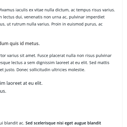
amus iaculis ex vitae nulla dictum, ac tempus risus varius.
n lectus dui, venenatis non urna ac, pulvinar imperdiet
, ut rutrum nulla varius. Proin in euismod purus, ac
dum quis id metus.
or varius sit amet. Fusce placerat nulla non risus pulvinar
tesque lectus a sem dignissim laoreet at eu elit. Sed mattis
 justo. Donec sollicitudin ultricies molestie.
m laoreet at eu elit.
us.
i blandit ac.
Sed scelerisque nisi eget augue blandit