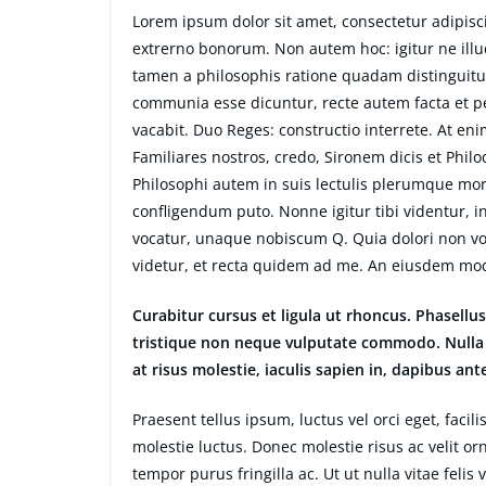
Lorem ipsum dolor sit amet, consectetur adipiscin
extrerno bonorum. Non autem hoc: igitur ne ill
tamen a philosophis ratione quadam distinguitur
communia esse dicuntur, recte autem facta et 
vacabit. Duo Reges: constructio interrete. At eni
Familiares nostros, credo, Sironem dicis et Ph
Philosophi autem in suis lectulis plerumque mor
confligendum puto. Nonne igitur tibi videntur, 
vocatur, unaque nobiscum Q. Quia dolori non volu
videtur, et recta quidem ad me. An eiusdem mo
Curabitur cursus et ligula ut rhoncus. Phasel
tristique non neque vulputate commodo. Nulla 
at risus molestie, iaculis sapien in, dapibus ant
Praesent tellus ipsum, luctus vel orci eget, faci
molestie luctus. Donec molestie risus ac velit
tempor purus fringilla ac. Ut ut nulla vitae felis v