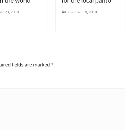
in the world
for the local panto’
er 23, 2019
December 19, 2019
ired fields are marked
*