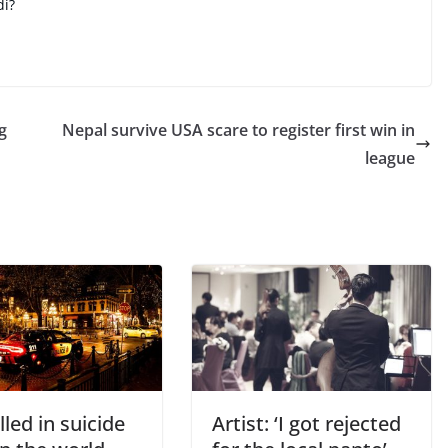
di?
g
Nepal survive USA scare to register first win in
league
illed in suicide
Artist: ‘I got rejected