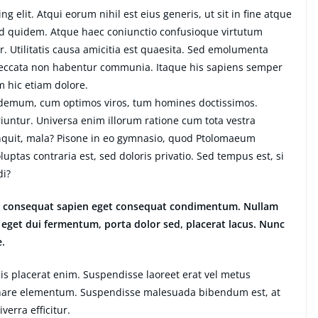
g elit. Atqui eorum nihil est eius generis, ut sit in fine atque
ud quidem. Atque haec coniunctio confusioque virtutum
. Utilitatis causa amicitia est quaesita. Sed emolumenta
peccata non habentur communia. Itaque his sapiens semper
m hic etiam dolore.
ilodemum, cum optimos viros, tum homines doctissimos.
iuntur. Universa enim illorum ratione cum tota vestra
inquit, mala? Pisone in eo gymnasio, quod Ptolomaeum
ptas contraria est, sed doloris privatio. Sed tempus est, si
di?
lus consequat sapien eget consequat condimentum. Nullam
eget dui fermentum, porta dolor sed, placerat lacus. Nunc
e.
lisis placerat enim. Suspendisse laoreet erat vel metus
 ornare elementum. Suspendisse malesuada bibendum est, at
iverra efficitur.