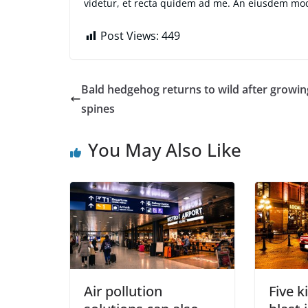
videtur, et recta quidem ad me. An eiusdem mo
Post Views:
449
Bald hedgehog returns to wild after growin
spines
You May Also Like
Air pollution
Five k