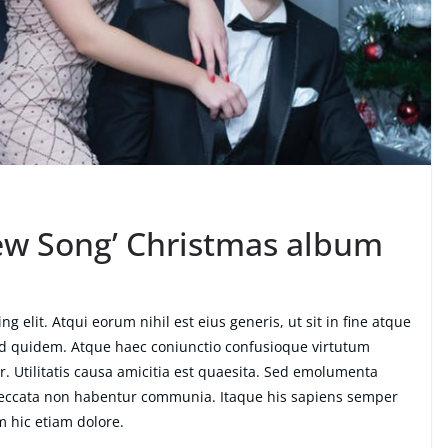
New Song’ Christmas album
g elit. Atqui eorum nihil est eius generis, ut sit in fine atque
ud quidem. Atque haec coniunctio confusioque virtutum
. Utilitatis causa amicitia est quaesita. Sed emolumenta
peccata non habentur communia. Itaque his sapiens semper
m hic etiam dolore.