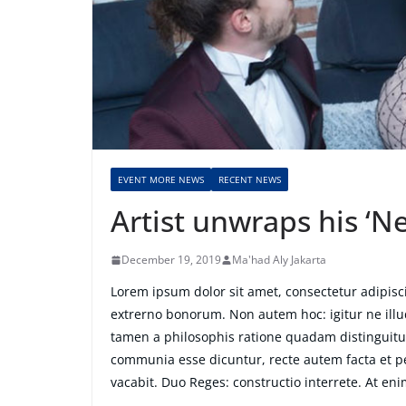
EVENT MORE NEWS
RECENT NEWS
Artist unwraps his ‘
December 19, 2019
Ma'had Aly Jakarta
Lorem ipsum dolor sit amet, consectetur adipiscin
extrerno bonorum. Non autem hoc: igitur ne ill
tamen a philosophis ratione quadam distinguitur
communia esse dicuntur, recte autem facta et 
vacabit. Duo Reges: constructio interrete. At eni