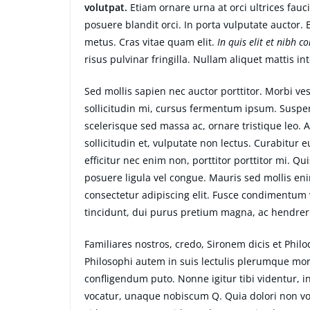
volutpat.
Etiam ornare urna at orci ultrices fauc
posuere blandit orci. In porta vulputate auctor. E
metus. Cras vitae quam elit.
In quis elit et nibh c
risus pulvinar fringilla. Nullam aliquet mattis i
Sed mollis sapien nec auctor porttitor. Morbi v
sollicitudin mi, cursus fermentum ipsum. Suspend
scelerisque sed massa ac, ornare tristique leo. 
sollicitudin et, vulputate non lectus. Curabitur 
efficitur nec enim non, porttitor porttitor mi. Q
posuere ligula vel congue. Mauris sed mollis en
consectetur adipiscing elit. Fusce condimentum v
tincidunt, dui purus pretium magna, ac hendrer
Familiares nostros, credo, Sironem dicis et Ph
Philosophi autem in suis lectulis plerumque mor
confligendum puto. Nonne igitur tibi videntur, 
vocatur, unaque nobiscum Q. Quia dolori non volu