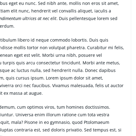
ibus eget eu nunc. Sed nibh ante, mollis non eros sit amet,
tiam elit nunc, hendrerit vel convallis aliquet, iaculis a
ondimentum ultrices at nec elit
. Duis pellentesque lorem sed
nterdum.
estibulum libero id neque commodo lobortis. Duis quis
isse mollis tortor non volutpat pharetra. Curabitur mi felis,
Aenean eget est velit. Morbi urna nibh, posuere vel
eu turpis quis arcu consectetur tincidunt. Morbi ante metus,
uisque ac luctus nulla, sed hendrerit nulla. Donec dapibus
im, quis cursus ipsum. Lorem ipsum dolor sit amet,
iverra orci nec faucibus. Vivamus malesuada, felis ut auctor
it ex massa at augue.
ilodemum, cum optimos viros, tum homines doctissimos.
iuntur. Universa enim illorum ratione cum tota vestra
inquit, mala? Pisone in eo gymnasio, quod Ptolomaeum
ptas contraria est, sed doloris privatio. Sed tempus est, si