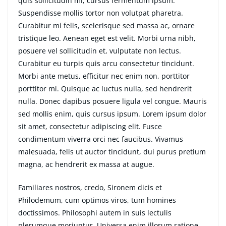
quis sollicitudin mi, cursus fermentum ipsum.
Suspendisse mollis tortor non volutpat pharetra.
Curabitur mi felis, scelerisque sed massa ac, ornare
tristique leo. Aenean eget est velit. Morbi urna nibh,
posuere vel sollicitudin et, vulputate non lectus.
Curabitur eu turpis quis arcu consectetur tincidunt.
Morbi ante metus, efficitur nec enim non, porttitor
porttitor mi. Quisque ac luctus nulla, sed hendrerit
nulla. Donec dapibus posuere ligula vel congue. Mauris
sed mollis enim, quis cursus ipsum. Lorem ipsum dolor
sit amet, consectetur adipiscing elit. Fusce
condimentum viverra orci nec faucibus. Vivamus
malesuada, felis ut auctor tincidunt, dui purus pretium
magna, ac hendrerit ex massa at augue.
Familiares nostros, credo, Sironem dicis et
Philodemum, cum optimos viros, tum homines
doctissimos. Philosophi autem in suis lectulis
plerumque moriuntur. Universa enim illorum ratione