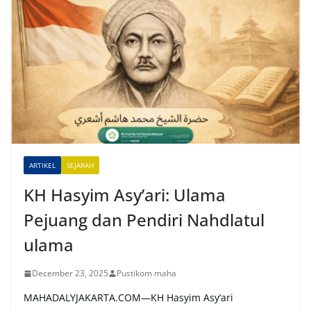
t
e
r
n
a
t
i
v
e
ARTIKEL
SEJARAH
:
KH Hasyim Asy’ari: Ulama
Pejuang dan Pendiri Nahdlatul
ulama
December 23, 2025
Pustikom maha
MAHADALYJAKARTA.COM—KH Hasyim Asy’ari