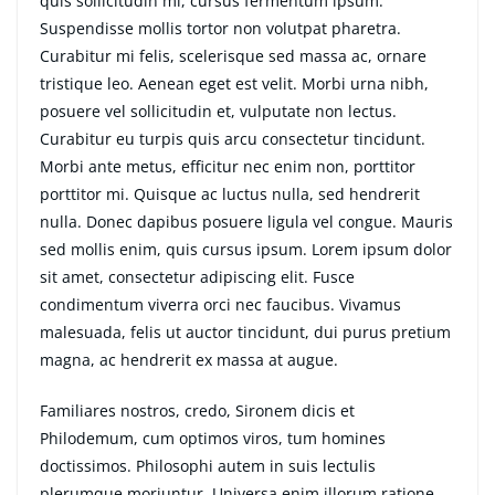
quis sollicitudin mi, cursus fermentum ipsum.
Suspendisse mollis tortor non volutpat pharetra.
Curabitur mi felis, scelerisque sed massa ac, ornare
tristique leo. Aenean eget est velit. Morbi urna nibh,
posuere vel sollicitudin et, vulputate non lectus.
Curabitur eu turpis quis arcu consectetur tincidunt.
Morbi ante metus, efficitur nec enim non, porttitor
porttitor mi. Quisque ac luctus nulla, sed hendrerit
nulla. Donec dapibus posuere ligula vel congue. Mauris
sed mollis enim, quis cursus ipsum. Lorem ipsum dolor
sit amet, consectetur adipiscing elit. Fusce
condimentum viverra orci nec faucibus. Vivamus
malesuada, felis ut auctor tincidunt, dui purus pretium
magna, ac hendrerit ex massa at augue.
Familiares nostros, credo, Sironem dicis et
Philodemum, cum optimos viros, tum homines
doctissimos. Philosophi autem in suis lectulis
plerumque moriuntur. Universa enim illorum ratione