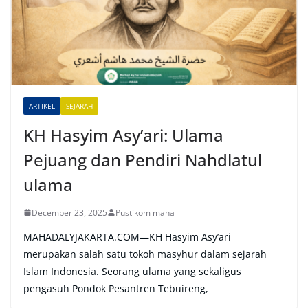
n
a
t
i
v
e
ARTIKEL
SEJARAH
:
KH Hasyim Asy’ari: Ulama
Pejuang dan Pendiri Nahdlatul
ulama
December 23, 2025
Pustikom maha
MAHADALYJAKARTA.COM—KH Hasyim Asy’ari
merupakan salah satu tokoh masyhur dalam sejarah
Islam Indonesia. Seorang ulama yang sekaligus
pengasuh Pondok Pesantren Tebuireng,