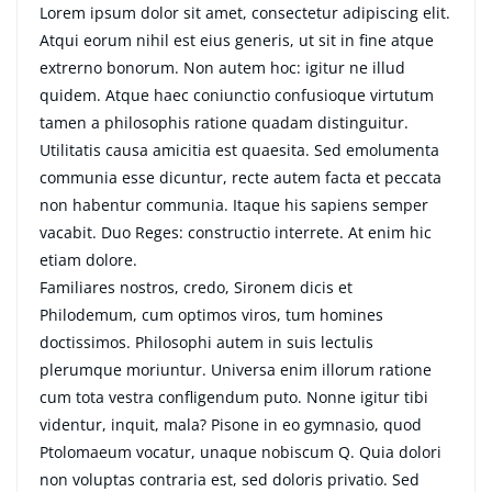
Lorem ipsum dolor sit amet, consectetur adipiscing elit.
Atqui eorum nihil est eius generis, ut sit in fine atque
extrerno bonorum. Non autem hoc: igitur ne illud
quidem. Atque haec coniunctio confusioque virtutum
tamen a philosophis ratione quadam distinguitur.
Utilitatis causa amicitia est quaesita. Sed emolumenta
communia esse dicuntur, recte autem facta et peccata
non habentur communia. Itaque his sapiens semper
vacabit. Duo Reges: constructio interrete. At enim hic
etiam dolore.
Familiares nostros, credo, Sironem dicis et
Philodemum, cum optimos viros, tum homines
doctissimos. Philosophi autem in suis lectulis
plerumque moriuntur. Universa enim illorum ratione
cum tota vestra confligendum puto. Nonne igitur tibi
videntur, inquit, mala? Pisone in eo gymnasio, quod
Ptolomaeum vocatur, unaque nobiscum Q. Quia dolori
non voluptas contraria est, sed doloris privatio. Sed