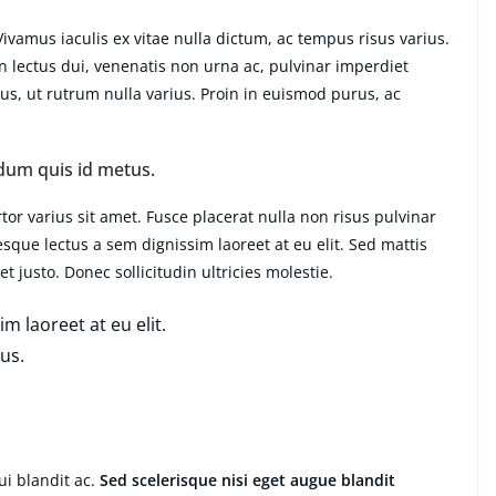
amus iaculis ex vitae nulla dictum, ac tempus risus varius.
n lectus dui, venenatis non urna ac, pulvinar imperdiet
, ut rutrum nulla varius. Proin in euismod purus, ac
dum quis id metus.
or varius sit amet. Fusce placerat nulla non risus pulvinar
tesque lectus a sem dignissim laoreet at eu elit. Sed mattis
 justo. Donec sollicitudin ultricies molestie.
m laoreet at eu elit.
us.
i blandit ac.
Sed scelerisque nisi eget augue blandit