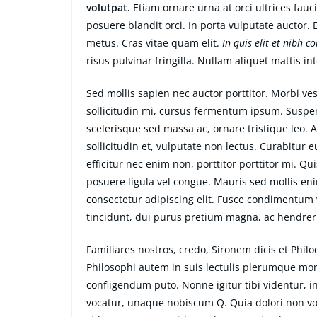
volutpat.
Etiam ornare urna at orci ultrices fauc
posuere blandit orci. In porta vulputate auctor. E
metus. Cras vitae quam elit.
In quis elit et nibh c
risus pulvinar fringilla. Nullam aliquet mattis i
Sed mollis sapien nec auctor porttitor. Morbi v
sollicitudin mi, cursus fermentum ipsum. Suspend
scelerisque sed massa ac, ornare tristique leo. 
sollicitudin et, vulputate non lectus. Curabitur 
efficitur nec enim non, porttitor porttitor mi. Q
posuere ligula vel congue. Mauris sed mollis en
consectetur adipiscing elit. Fusce condimentum v
tincidunt, dui purus pretium magna, ac hendrer
Familiares nostros, credo, Sironem dicis et Ph
Philosophi autem in suis lectulis plerumque mor
confligendum puto. Nonne igitur tibi videntur, 
vocatur, unaque nobiscum Q. Quia dolori non volu