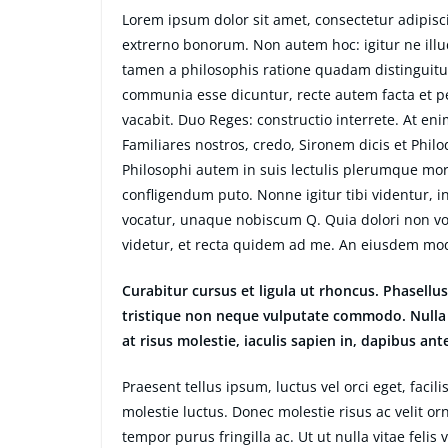
Lorem ipsum dolor sit amet, consectetur adipiscin
extrerno bonorum. Non autem hoc: igitur ne ill
tamen a philosophis ratione quadam distinguitur
communia esse dicuntur, recte autem facta et 
vacabit. Duo Reges: constructio interrete. At eni
Familiares nostros, credo, Sironem dicis et Ph
Philosophi autem in suis lectulis plerumque mor
confligendum puto. Nonne igitur tibi videntur, 
vocatur, unaque nobiscum Q. Quia dolori non volu
videtur, et recta quidem ad me. An eiusdem mo
Curabitur cursus et ligula ut rhoncus. Phasel
tristique non neque vulputate commodo. Nulla 
at risus molestie, iaculis sapien in, dapibus ant
Praesent tellus ipsum, luctus vel orci eget, faci
molestie luctus. Donec molestie risus ac velit
tempor purus fringilla ac. Ut ut nulla vitae felis v