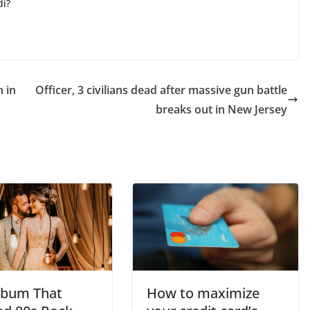
di?
n in
Officer, 3 civilians dead after massive gun battle
breaks out in New Jersey
lbum That
How to maximize