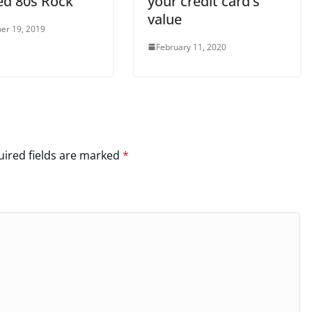
ed 80s Rock
your credit card’s
value
er 19, 2019
February 11, 2020
ired fields are marked
*