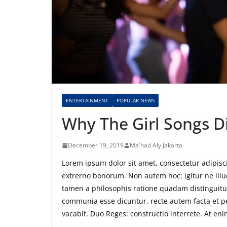
ENTERTAINMENT
POPULAR NEWS
Why The Girl Songs Di
December 19, 2019
Ma'had Aly Jakarta
Lorem ipsum dolor sit amet, consectetur adipiscin
extrerno bonorum. Non autem hoc: igitur ne ill
tamen a philosophis ratione quadam distinguitur
communia esse dicuntur, recte autem facta et 
vacabit. Duo Reges: constructio interrete. At eni