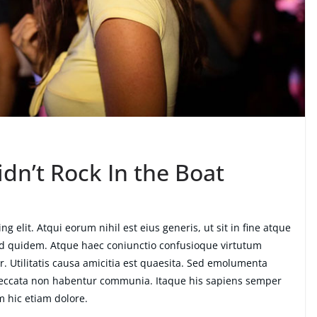
dn’t Rock In the Boat
g elit. Atqui eorum nihil est eius generis, ut sit in fine atque
ud quidem. Atque haec coniunctio confusioque virtutum
. Utilitatis causa amicitia est quaesita. Sed emolumenta
peccata non habentur communia. Itaque his sapiens semper
m hic etiam dolore.