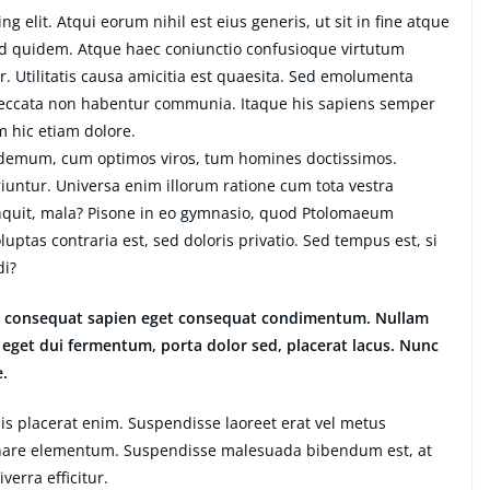
g elit. Atqui eorum nihil est eius generis, ut sit in fine atque
ud quidem. Atque haec coniunctio confusioque virtutum
. Utilitatis causa amicitia est quaesita. Sed emolumenta
peccata non habentur communia. Itaque his sapiens semper
m hic etiam dolore.
ilodemum, cum optimos viros, tum homines doctissimos.
iuntur. Universa enim illorum ratione cum tota vestra
inquit, mala? Pisone in eo gymnasio, quod Ptolomaeum
ptas contraria est, sed doloris privatio. Sed tempus est, si
di?
lus consequat sapien eget consequat condimentum. Nullam
eget dui fermentum, porta dolor sed, placerat lacus. Nunc
e.
lisis placerat enim. Suspendisse laoreet erat vel metus
 ornare elementum. Suspendisse malesuada bibendum est, at
iverra efficitur.