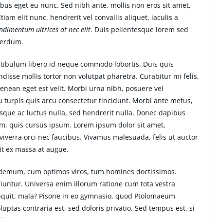
ibus eget eu nunc. Sed nibh ante, mollis non eros sit amet,
tiam elit nunc, hendrerit vel convallis aliquet, iaculis a
ondimentum ultrices at nec elit
. Duis pellentesque lorem sed
nterdum.
estibulum libero id neque commodo lobortis. Duis quis
isse mollis tortor non volutpat pharetra. Curabitur mi felis,
Aenean eget est velit. Morbi urna nibh, posuere vel
eu turpis quis arcu consectetur tincidunt. Morbi ante metus,
uisque ac luctus nulla, sed hendrerit nulla. Donec dapibus
im, quis cursus ipsum. Lorem ipsum dolor sit amet,
iverra orci nec faucibus. Vivamus malesuada, felis ut auctor
it ex massa at augue.
ilodemum, cum optimos viros, tum homines doctissimos.
iuntur. Universa enim illorum ratione cum tota vestra
inquit, mala? Pisone in eo gymnasio, quod Ptolomaeum
ptas contraria est, sed doloris privatio. Sed tempus est, si