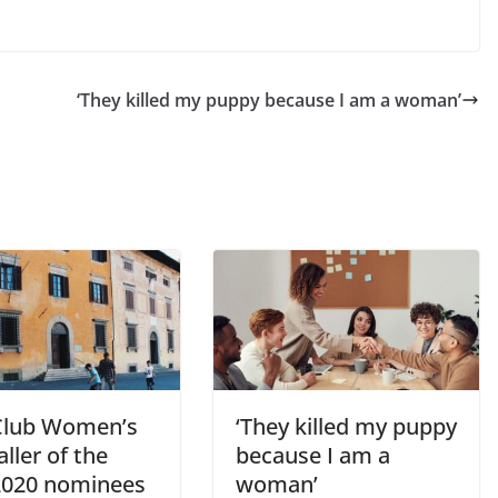
‘They killed my puppy because I am a woman’
lub Women’s
‘They killed my puppy
ller of the
because I am a
2020 nominees
woman’