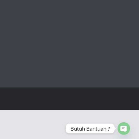
Butuh Bantuan ?
Open 