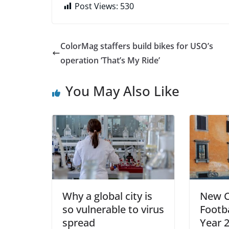
Post Views:
530
ColorMag staffers build bikes for USO’s
operation ‘That’s My Ride’
You May Also Like
Why a global city is
New C
so vulnerable to virus
Footba
spread
Year 