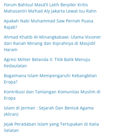
Forum Bahtsul Masā’il Latih Berpikir Kritis
Mahasantri Ma’had Aly Jakarta Lewat Isu Rahn
Apakah Nabi Muhammad Saw Pernah Puasa
Rajab?
Ahmad Khatib Al-Minangkabawi: Ulama Visioner
dari Ranah Minang dan Kiprahnya di Masjidil
Haram
Agresi Militer Belanda II: Titik Balik Menuju
Kedaulatan
Bagaimana Islam Mempengaruhi Kebangkitan
Eropa?
Kontribusi dan Tantangan Komunitas Muslim di
Eropa
Islam di Jerman : Sejarah Dan Bentuk Agama
(Aliran)
Jejak Peradaban Islam yang Terlupakan di Italia
Selatan