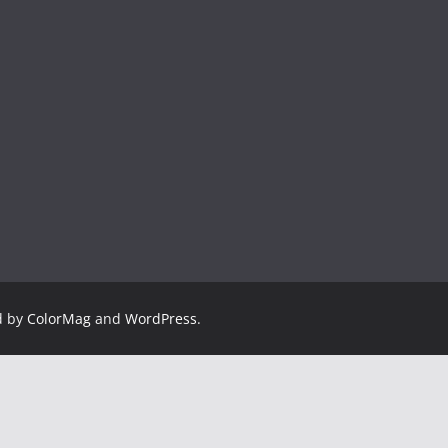
d by
ColorMag
and
WordPress
.