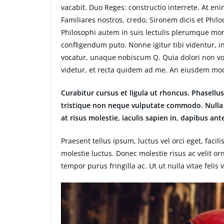
vacabit. Duo Reges: constructio interrete. At eni
Familiares nostros, credo, Sironem dicis et Ph
Philosophi autem in suis lectulis plerumque mor
confligendum puto. Nonne igitur tibi videntur, 
vocatur, unaque nobiscum Q. Quia dolori non volu
videtur, et recta quidem ad me. An eiusdem mo
Curabitur cursus et ligula ut rhoncus. Phasel
tristique non neque vulputate commodo. Nulla 
at risus molestie, iaculis sapien in, dapibus ant
Praesent tellus ipsum, luctus vel orci eget, faci
molestie luctus. Donec molestie risus ac velit
tempor purus fringilla ac. Ut ut nulla vitae felis v