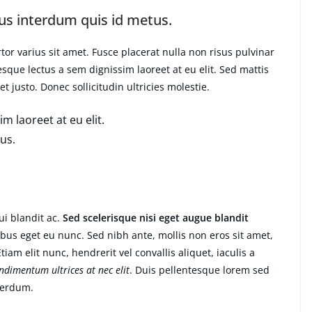
s interdum quis id metus.
or varius sit amet. Fusce placerat nulla non risus pulvinar
tesque lectus a sem dignissim laoreet at eu elit. Sed mattis
 justo. Donec sollicitudin ultricies molestie.
m laoreet at eu elit.
us.
i blandit ac.
Sed scelerisque nisi eget augue blandit
ibus eget eu nunc. Sed nibh ante, mollis non eros sit amet,
tiam elit nunc, hendrerit vel convallis aliquet, iaculis a
ondimentum ultrices at nec elit
. Duis pellentesque lorem sed
nterdum.