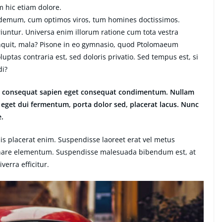
m hic etiam dolore.
ilodemum, cum optimos viros, tum homines doctissimos.
iuntur. Universa enim illorum ratione cum tota vestra
inquit, mala? Pisone in eo gymnasio, quod Ptolomaeum
ptas contraria est, sed doloris privatio. Sed tempus est, si
di?
lus consequat sapien eget consequat condimentum. Nullam
eget dui fermentum, porta dolor sed, placerat lacus. Nunc
e.
lisis placerat enim. Suspendisse laoreet erat vel metus
 ornare elementum. Suspendisse malesuada bibendum est, at
iverra efficitur.