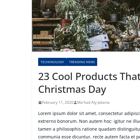
TECHONOLOGY
TRENDING NEWS
23 Cool Products That
Christmas Day
February 11, 2020
Ma'had Aly Jakarta
Lorem ipsum dolor sit amet, consectetur adipiscin
extrerno bonorum. Non autem hoc: igitur ne ill
tamen a philosophis ratione quadam distinguitur
communia esse dicuntur, recte autem facta et 