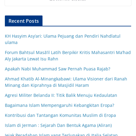
Recent Posts
KH Hasyim Asy’ari: Ulama Pejuang dan Pendiri Nahdlatul
ulama
Forum Bahtsul Masā’il Latih Berpikir Kritis Mahasantri Ma’had
Aly Jakarta Lewat Isu Rahn
Apakah Nabi Muhammad Saw Pernah Puasa Rajab?
Ahmad Khatib Al-Minangkabawi: Ulama Visioner dari Ranah
Minang dan Kiprahnya di Masjidil Haram
Agresi Militer Belanda II: Titik Balik Menuju Kedaulatan
Bagaimana Islam Mempengaruhi Kebangkitan Eropa?
Kontribusi dan Tantangan Komunitas Muslim di Eropa
Islam di Jerman : Sejarah Dan Bentuk Agama (Aliran)
Jejak Peradaban Islam yang Terlupakan di Italia Selatan