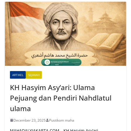
t
e
r
n
a
t
i
v
e
ARTIKEL
SEJARAH
:
KH Hasyim Asy’ari: Ulama
Pejuang dan Pendiri Nahdlatul
ulama
December 23, 2025
Pustikom maha
MAHADALYJAKARTA.COM—KH Hasyim Asy’ari