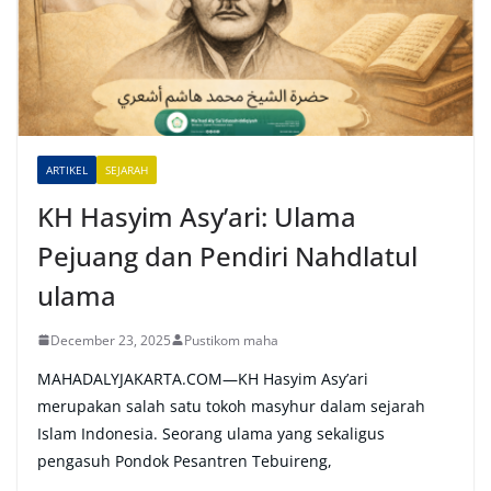
n
a
t
i
v
e
ARTIKEL
SEJARAH
:
KH Hasyim Asy’ari: Ulama
Pejuang dan Pendiri Nahdlatul
ulama
December 23, 2025
Pustikom maha
MAHADALYJAKARTA.COM—KH Hasyim Asy’ari
merupakan salah satu tokoh masyhur dalam sejarah
Islam Indonesia. Seorang ulama yang sekaligus
pengasuh Pondok Pesantren Tebuireng,