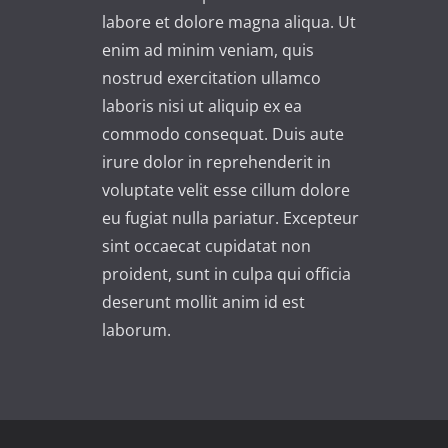
labore et dolore magna aliqua. Ut
v
enim ad minim veniam, quis
e
nostrud exercitation ullamco
:
laboris nisi ut aliquip ex ea
commodo consequat. Duis aute
irure dolor in reprehenderit in
voluptate velit esse cillum dolore
eu fugiat nulla pariatur. Excepteur
sint occaecat cupidatat non
proident, sunt in culpa qui officia
deserunt mollit anim id est
laborum.