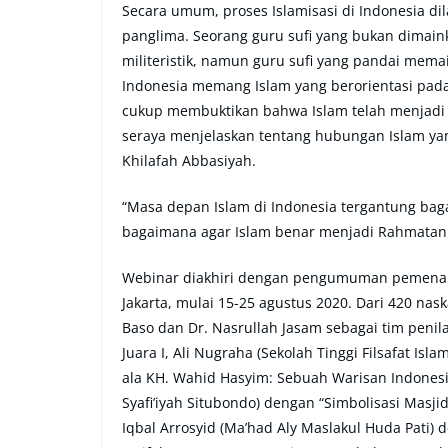
Secara umum, proses Islamisasi di Indonesia dil
panglima. Seorang guru sufi yang bukan dimaink
militeristik, namun guru sufi yang pandai mema
Indonesia memang Islam yang berorientasi pada
cukup membuktikan bahwa Islam telah menjadi r
seraya menjelaskan tentang hubungan Islam ya
Khilafah Abbasiyah.
“Masa depan Islam di Indonesia tergantung bag
bagaimana agar Islam benar menjadi Rahmatan li
Webinar diakhiri dengan pengumuman pemenang
Jakarta, mulai 15-25 agustus 2020. Dari 420 nas
Baso dan Dr. Nasrullah Jasam sebagai tim penila
Juara I, Ali Nugraha (Sekolah Tinggi Filsafat Is
ala KH. Wahid Hasyim: Sebuah Warisan Indonesia M
Syafi’iyah Situbondo) dengan “Simbolisasi Masjid
Iqbal Arrosyid (Ma’had Aly Maslakul Huda Pati) 