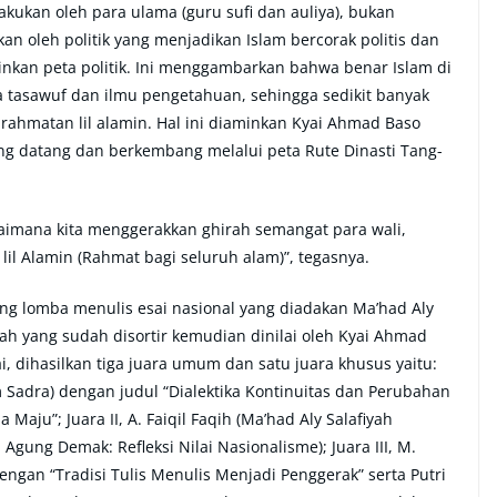
akukan oleh para ulama (guru sufi dan auliya), bukan
an oleh politik yang menjadikan Islam bercorak politis dan
inkan peta politik. Ini menggambarkan bahwa benar Islam di
 tasawuf dan ilmu pengetahuan, sehingga sedikit banyak
ahmatan lil alamin. Hal ini diaminkan Kyai Ahmad Baso
ng datang dan berkembang melalui peta Rute Dinasti Tang-
aimana kita menggerakkan ghirah semangat para wali,
l Alamin (Rahmat bagi seluruh alam)”, tegasnya.
 lomba menulis esai nasional yang diadakan Ma’had Aly
kah yang sudah disortir kemudian dinilai oleh Kyai Ahmad
i, dihasilkan tiga juara umum dan satu juara khusus yaitu:
lam Sadra) dengan judul “Dialektika Kontinuitas dan Perubahan
aju”; Juara II, A. Faiqil Faqih (Ma’had Aly Salafiyah
 Agung Demak: Refleksi Nilai Nasionalisme); Juara III, M.
dengan “Tradisi Tulis Menulis Menjadi Penggerak” serta Putri