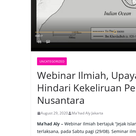
UNCATEGORIZED
Webinar Ilmiah, Upay
Hindari Kekeliruan P
Nusantara
August 29, 2020
Ma'had Aly Jakarta
Ma’had Aly –
Webinar Ilmiah bertajuk “Jejak Is
terlaksana, pada Sabtu pagi (29/08). Seminar il