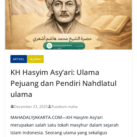
r
n
a
t
i
v
e
ARTIKEL
SEJARAH
:
KH Hasyim Asy’ari: Ulama
Pejuang dan Pendiri Nahdlatul
ulama
December 23, 2025
Pustikom maha
MAHADALYJAKARTA.COM—KH Hasyim Asy’ari
merupakan salah satu tokoh masyhur dalam sejarah
Islam Indonesia. Seorang ulama yang sekaligus