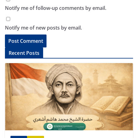
Notify me of follow-up comments by email.
Notify me of new posts by email.
A
Recent Posts
l
t
e
r
n
a
t
i
v
e