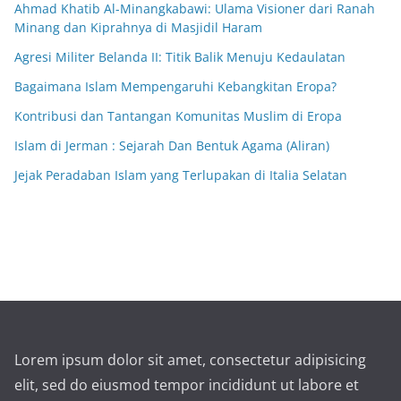
Ahmad Khatib Al-Minangkabawi: Ulama Visioner dari Ranah
Minang dan Kiprahnya di Masjidil Haram
Agresi Militer Belanda II: Titik Balik Menuju Kedaulatan
Bagaimana Islam Mempengaruhi Kebangkitan Eropa?
Kontribusi dan Tantangan Komunitas Muslim di Eropa
Islam di Jerman : Sejarah Dan Bentuk Agama (Aliran)
Jejak Peradaban Islam yang Terlupakan di Italia Selatan
Lorem ipsum dolor sit amet, consectetur adipisicing
elit, sed do eiusmod tempor incididunt ut labore et