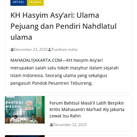
ARTIKEL
SEJARAH
:
KH Hasyim Asy’ari: Ulama
Pejuang dan Pendiri Nahdlatul
ulama
December 23, 2025
Pustikom maha
MAHADALYJAKARTA.COM—KH Hasyim Asy’ari
merupakan salah satu tokoh masyhur dalam sejarah
Islam Indonesia. Seorang ulama yang sekaligus
pengasuh Pondok Pesantren Tebuireng,
Forum Bahtsul Masā’il Latih Berpikir
Kritis Mahasantri Ma’had Aly Jakarta
Lewat Isu Rahn
December 22, 2025