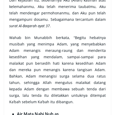
Dari kejadian itu, sebenarnya Aku (Allah) kasihan atas
kelemahanmu, Aku telah menerima taubatmu, Aku
telah mendengar permohonanmu, dan Aku pun telah
mengampuni dosamu. Sebagaimana tercantum dalam
surat Al-Baqarah ayat 37
.
Wahab bin Munabbih berkata, “Begitu hebatnya
musibah yang menimpa Adam, yang menyebabkan
Adam menangis meraung-raung dan menderita
kesedihan yang mendalam, sampai-sampai para
malaikat pun bersedih hati karena kesedihan Adam
dan mereka pun menangis karena tangisan Adam.
Bahkan, Adam menangisi surga selama dua ratus
tahun, sehingga Allah mengutus malaikat datang
kepada Adam dengan membawa sebuah tenda dari
surga, lalu tenda itu diletakkan untuknya ditempat
Ka’bah sebelum Ka’bah itu dibangun.
Air Mata Nabi Nuh as.