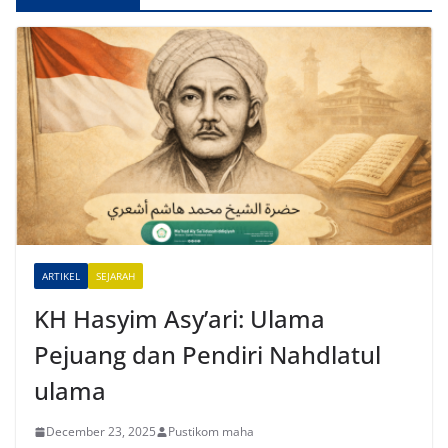
l
t
e
r
n
a
t
i
v
e
ARTIKEL
SEJARAH
:
KH Hasyim Asy’ari: Ulama
Pejuang dan Pendiri Nahdlatul
ulama
December 23, 2025
Pustikom maha