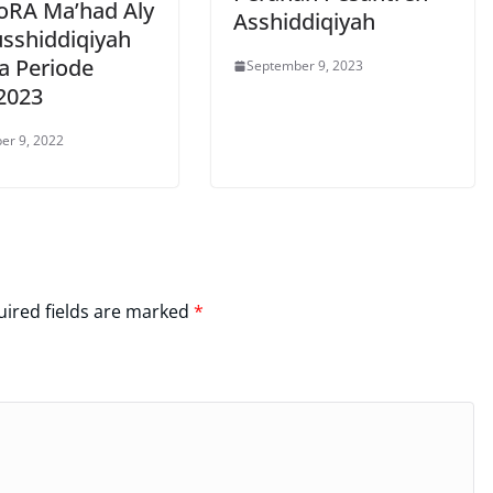
RA Ma’had Aly
Asshiddiqiyah
usshiddiqiyah
a Periode
September 9, 2023
2023
er 9, 2022
ired fields are marked
*