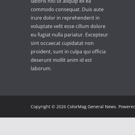
laboris nisi ut aliquip ex ea
commodo consequat. Duis aute
irure dolor in reprehenderit in
voluptate velit esse cillum dolore
eu fugiat nulla pariatur. Excepteur
sint occaecat cupidatat non
proident, sunt in culpa qui officia
deserunt mollit anim id est
laborum.
Copyright © 2026
ColorMag General News
. Powere