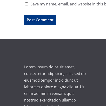
Save my name, email, and website in this 
A
l
t
e
r
n
Lorem ipsum dolor sit amet,
a
consectetur adipisicing elit, sed do
t
eiusmod tempor incididunt ut
i
labore et dolore magna aliqua. Ut
v
enim ad minim veniam, quis
e
nostrud exercitation ullamco
: