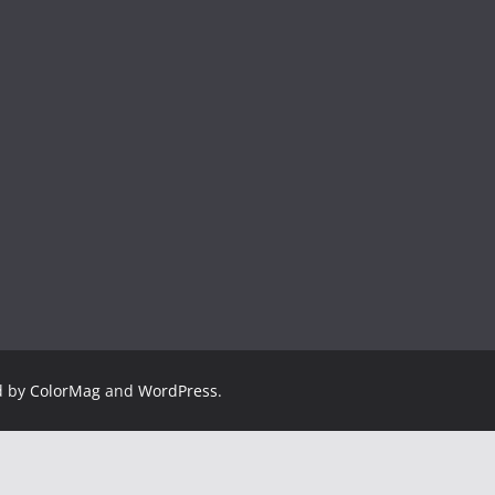
d by
ColorMag
and
WordPress
.