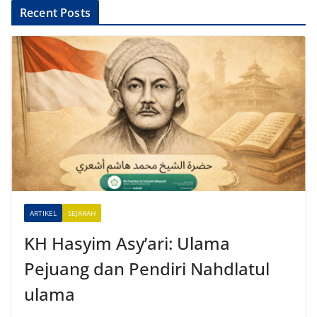
A
Recent Posts
l
t
e
r
n
a
t
i
v
e
ARTIKEL
SEJARAH
:
KH Hasyim Asy’ari: Ulama
Pejuang dan Pendiri Nahdlatul
ulama