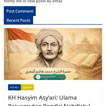
Notify me of new posts by email.
A
Recent Posts
l
t
e
r
n
a
t
i
v
e
ARTIKEL
SEJARAH
:
KH Hasyim Asy’ari: Ulama
Pejuang dan Pendiri Nahdlatul