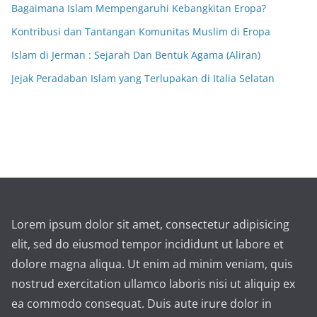
Bagaimana Islam Mempengaruhi Kebangkitan Eropa?
Kontribusi dan Tantangan Komunitas Muslim di Eropa
Islam di Jerman : Sejarah Dan Bentuk Agama (Aliran)
Jejak Peradaban Islam yang Terlupakan di Italia Selatan
Lorem ipsum dolor sit amet, consectetur adipisicing
elit, sed do eiusmod tempor incididunt ut labore et
dolore magna aliqua. Ut enim ad minim veniam, quis
nostrud exercitation ullamco laboris nisi ut aliquip ex
ea commodo consequat. Duis aute irure dolor in