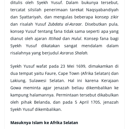
ditulis oleh Syekh Yusuf. Dalam bukunya tersebut,
tercatat silsilah penerimaan tarekat Naqsyabandiyah
dan Syattariyah, dan mengulas beberapa konsep zikir
dan risalah Yusuf
Zubdatu al-Asraar.
Disebutkan pula,
konsep Yusuf tentang fana tidak sama seperti apa yang
dianut oleh ajaran
Ittihad
dan
Hulul
. Konsep fana bagi
Syekh Yusuf dikatakan sangat mendalam dalam
risalahnya yang berjudul
Asrarus Shalah.
Syekh Yusuf wafat pada 23 Mei 1699, dimakamkan di
dua tempat yaitu Faure, Cape Town (Afrika Selatan) dan
Lakiung, Sulawesi Selatan. Hal ini karena Kerajaan
Gowa meminta agar jenazah beliau dikembalikan ke
kampung halamannya. Permintaan tersebut dikabulkan
oleh pihak Belanda, dan pada 5 April 1705, jenazah
Syekh Yusuf dikembalikan.
Masuknya Islam ke Afrika Selatan