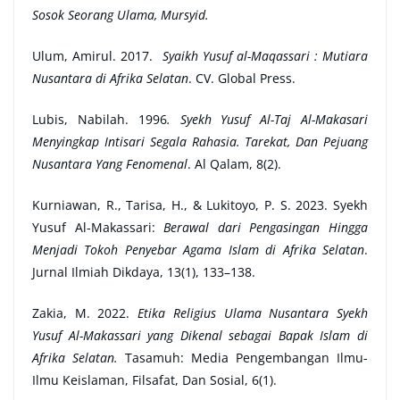
Sosok Seorang Ulama, Mursyid.
Ulum, Amirul. 2017.
Syaikh Yusuf al-Maqassari : Mutiara
Nusantara di Afrika Selatan
. CV. Global Press.
Lubis, Nabilah. 1996
. Syekh Yusuf Al-Taj Al-Makasari
Menyingkap Intisari Segala Rahasia.
Tarekat, Dan Pejuang
Nusantara Yang Fenomenal
. Al Qalam, 8(2).
Kurniawan, R., Tarisa, H., & Lukitoyo, P. S. 2023. Syekh
Yusuf Al-Makassari:
Berawal dari Pengasingan Hingga
Menjadi Tokoh Penyebar Agama Islam di Afrika Selatan
.
Jurnal Ilmiah Dikdaya, 13(1), 133–138.
Zakia, M. 2022.
Etika Religius Ulama Nusantara Syekh
Yusuf Al-Makassari yang Dikenal sebagai Bapak Islam di
Afrika Selatan.
Tasamuh: Media Pengembangan Ilmu-
Ilmu Keislaman, Filsafat, Dan Sosial, 6(1).