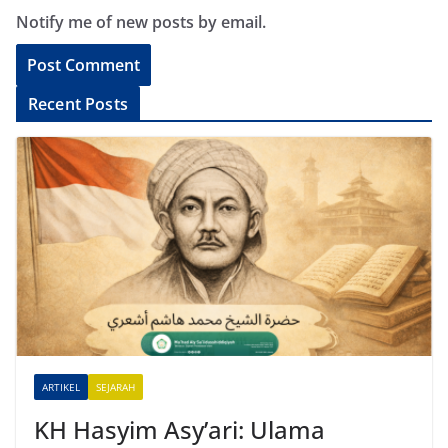
Notify me of new posts by email.
A
Recent Posts
l
t
e
r
n
a
t
i
v
e
ARTIKEL
SEJARAH
:
KH Hasyim Asy’ari: Ulama