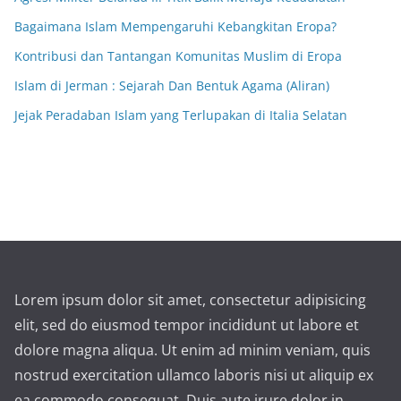
Bagaimana Islam Mempengaruhi Kebangkitan Eropa?
Kontribusi dan Tantangan Komunitas Muslim di Eropa
Islam di Jerman : Sejarah Dan Bentuk Agama (Aliran)
Jejak Peradaban Islam yang Terlupakan di Italia Selatan
Lorem ipsum dolor sit amet, consectetur adipisicing
elit, sed do eiusmod tempor incididunt ut labore et
dolore magna aliqua. Ut enim ad minim veniam, quis
nostrud exercitation ullamco laboris nisi ut aliquip ex
ea commodo consequat. Duis aute irure dolor in