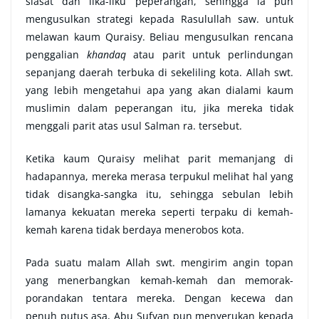
siasat dan lika-liku peperangan, sehingga ia pun
mengusulkan strategi kepada Rasulullah saw. untuk
melawan kaum Quraisy. Beliau mengusulkan rencana
penggalian
khandaq
atau parit untuk perlindungan
sepanjang daerah terbuka di sekeliling kota. Allah swt.
yang lebih mengetahui apa yang akan dialami kaum
muslimin dalam peperangan itu, jika mereka tidak
menggali parit atas usul Salman ra. tersebut.
Ketika kaum Quraisy melihat parit memanjang di
hadapannya, mereka merasa terpukul melihat hal yang
tidak disangka-sangka itu, sehingga sebulan lebih
lamanya kekuatan mereka seperti terpaku di kemah-
kemah karena tidak berdaya menerobos kota.
Pada suatu malam Allah swt. mengirim angin topan
yang menerbangkan kemah-kemah dan memorak-
porandakan tentara mereka. Dengan kecewa dan
penuh putus asa, Abu Sufyan pun menyerukan kepada