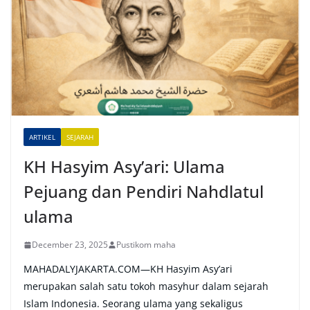
r
n
a
t
i
v
e
ARTIKEL
SEJARAH
:
KH Hasyim Asy’ari: Ulama
Pejuang dan Pendiri Nahdlatul
ulama
December 23, 2025
Pustikom maha
MAHADALYJAKARTA.COM—KH Hasyim Asy’ari
merupakan salah satu tokoh masyhur dalam sejarah
Islam Indonesia. Seorang ulama yang sekaligus