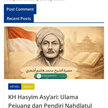
A
Recent Posts
l
t
e
r
n
a
t
i
v
e
ARTIKEL
SEJARAH
:
KH Hasyim Asy’ari: Ulama
Pejuang dan Pendiri Nahdlatul