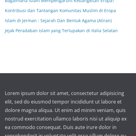
Bagaimana Islam Mempengaruhi Kebangkitan Eropa?
Kontribusi dan Tantangan Komunitas Muslim di Eropa
Islam di Jerman : Sejarah Dan Bentuk Agama (Aliran)
Jejak Peradaban Islam yang Terlupakan di Italia Selatan
Lorem ipsum dolor sit amet, consectetur adipisicing
elit, sed do eiusmod tempor incididunt ut labore et
dolore magna aliqua. Ut enim ad minim veniam, quis
nostrud exercitation ullamco laboris nisi ut aliquip ex
ea commodo consequat. Duis aute irure dolor in
reprehenderit in voluptate velit esse cillum dolore eu