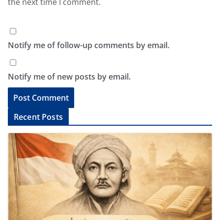
the next time I comment.
Notify me of follow-up comments by email.
Notify me of new posts by email.
A
Recent Posts
l
t
e
r
n
a
t