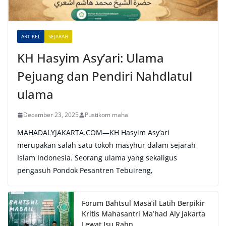
i
v
e
ARTIKEL
SEJARAH
:
KH Hasyim Asy’ari: Ulama
Pejuang dan Pendiri Nahdlatul
ulama
December 23, 2025
Pustikom maha
MAHADALYJAKARTA.COM—KH Hasyim Asy’ari
merupakan salah satu tokoh masyhur dalam sejarah
Islam Indonesia. Seorang ulama yang sekaligus
pengasuh Pondok Pesantren Tebuireng,
Forum Bahtsul Masā’il Latih Berpikir
Kritis Mahasantri Ma’had Aly Jakarta
Lewat Isu Rahn