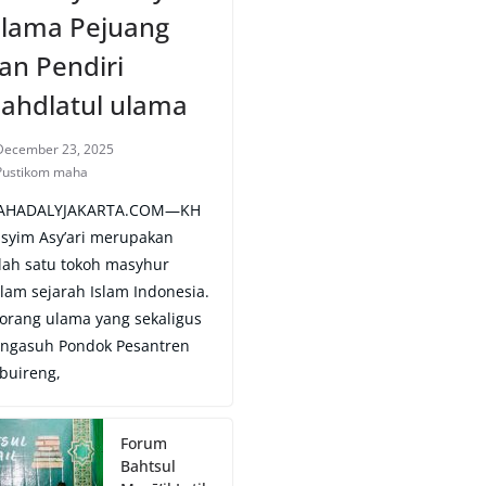
lama Pejuang
an Pendiri
ahdlatul ulama
December 23, 2025
Pustikom maha
AHADALYJAKARTA.COM—KH
syim Asy’ari merupakan
lah satu tokoh masyhur
lam sejarah Islam Indonesia.
orang ulama yang sekaligus
ngasuh Pondok Pesantren
buireng,
Forum
Bahtsul