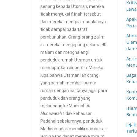
Kriti
senang kepada Utsman, mereka
Lewa
tidak menyukai fitnah tersebut
Apak
dan mereka mengira masalahnya
Pern
tidak sampai pada taraf
Ahma
pembunuhan. Orang-orang zalim
Ulam
ini mereka mengepung selama 40
dan 
malam dan menghalangi
Agres
penduduk rumah Utsman untuk
Menu
mendapatkan air bersih. Mereka
Baga
lupa bahwa Utsman lah orang
Keba
yang pernah membeli sumur
rumah dengan hartanya agar para
Kont
Komu
penduduk dan orang yang
melancong ke Madinah
Al
Islam
Munawarah
tidak kehausan.
Bent
Padahal sebelumnya, penduduk
Jeja
Madinah tidak memiliki sumber air
Terlu
jernih yang dapat mereka minum.