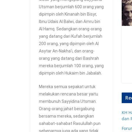
Utsman berjumlah 600 orang yang
dipimpin oleh Kinanah bin Bisyr,
Ibnu Udais Al Balwi, dan Amru bin
Al Hamq. Sedangkan orang-orang
yang datang dari Kufah berjumlah
200 orang, yang dipimpin oleh Al
Asytar An-Nakha’i, dan orang-
orang yang datang dari Bashrah
mereka berjumlah 100 orang, yang
dipimpin oleh Hukaim bin Jabalah.
Mereka semua sepakat untuk
melakukan rencana besar yaitu
Re
membunuh Sayyidina Utsman.
Orang-orang jahat bergabung
KH H
bersama mereka, sedangkan
dan 
sahabat-sahabat Rasulullah pun
Forum
sebenarnya juga ada yang tidak