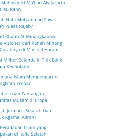
s Mahasantri Ma’had Aly Jakarta
t Isu Rahn
ah Nabi Muhammad Saw
ah Puasa Rajab?
d Khatib Al-Minangkabawi:
a Visioner dari Ranah Minang
Kiprahnya di Masjidil Haram
i Militer Belanda II: Titik Balik
ju Kedaulatan
imana Islam Mempengaruhi
ngkitan Eropa?
ribusi dan Tantangan
nitas Muslim di Eropa
 di Jerman : Sejarah Dan
uk Agama (Aliran)
k Peradaban Islam yang
pakan di Italia Selatan