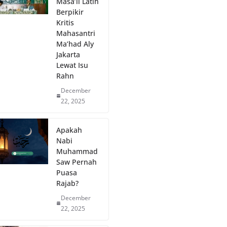
Masā’il Latih
Berpikir
Kritis
Mahasantri
Ma’had Aly
Jakarta
Lewat Isu
Rahn
December
22, 2025
Apakah
Nabi
Muhammad
Saw Pernah
Puasa
Rajab?
December
22, 2025