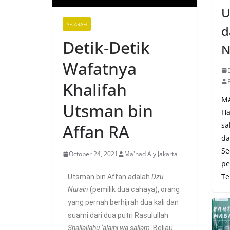
U
SEJARAH
d
Detik-Detik
N
Wafatnya
Khalifah
M
Utsman bin
Ha
sa
Affan RA
da
Se
October 24, 2021
Ma'had Aly Jakarta
pe
Te
Utsman bin Affan adalah
Dzu
Nurain
(pemilik dua cahaya), orang
yang pernah berhijrah dua kali dan
suami dari dua putri Rasulullah
Shallallahu ‘alaihi wa sallam
. Beliau