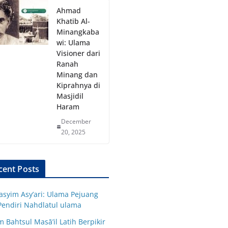
Ahmad
Khatib Al-
Minangkaba
wi: Ulama
Visioner dari
Ranah
Minang dan
Kiprahnya di
Masjidil
Haram
December
20, 2025
cent Posts
asyim Asy’ari: Ulama Pejuang
Pendiri Nahdlatul ulama
 Bahtsul Masā’il Latih Berpikir