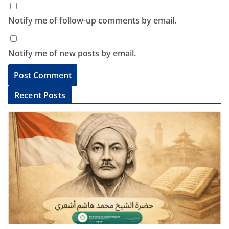
Notify me of follow-up comments by email.
Notify me of new posts by email.
A
Recent Posts
l
t
e
r
n
a
t
i
v