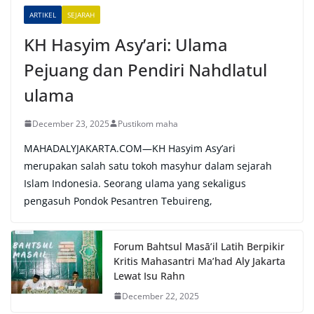
e
ARTIKEL
SEJARAH
:
KH Hasyim Asy’ari: Ulama
Pejuang dan Pendiri Nahdlatul
ulama
December 23, 2025
Pustikom maha
MAHADALYJAKARTA.COM—KH Hasyim Asy’ari
merupakan salah satu tokoh masyhur dalam sejarah
Islam Indonesia. Seorang ulama yang sekaligus
pengasuh Pondok Pesantren Tebuireng,
Forum Bahtsul Masā’il Latih Berpikir
Kritis Mahasantri Ma’had Aly Jakarta
Lewat Isu Rahn
December 22, 2025