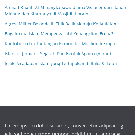
Ahmad Khatib Al-Minangkabawi: Ulama Visioner dari Ranah
Minang dan Kiprahnya di Masjidil Haram
Agresi Militer Belanda II: Titik Balik Menuju Kedaulatan
Bagaimana Islam Mempengaruhi Kebangkitan Eropa?
Kontribusi dan Tantangan Komunitas Muslim di Eropa
Islam di Jerman : Sejarah Dan Bentuk Agama (Aliran)
Jejak Peradaban Islam yang Terlupakan di Italia Selatan
Lorem ipsum dolor sit amet, consectetur adipisicing
elit, sed do eiusmod tempor incididunt ut labore et