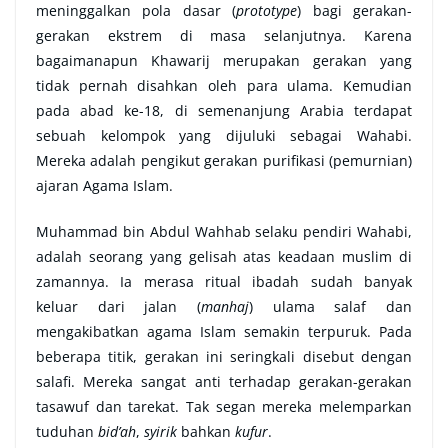
meninggalkan pola dasar (
prototype
) bagi gerakan-
gerakan ekstrem di masa selanjutnya. Karena
bagaimanapun Khawarij merupakan gerakan yang
tidak pernah disahkan oleh para ulama. Kemudian
pada abad ke-18, di semenanjung Arabia terdapat
sebuah kelompok yang dijuluki sebagai Wahabi.
Mereka adalah pengikut gerakan purifikasi (pemurnian)
ajaran Agama Islam.
Muhammad bin Abdul Wahhab selaku pendiri Wahabi,
adalah seorang yang gelisah atas keadaan muslim di
zamannya. Ia merasa ritual ibadah sudah banyak
keluar dari jalan (
manhaj
) ulama salaf dan
mengakibatkan agama Islam semakin terpuruk. Pada
beberapa titik, gerakan ini seringkali disebut dengan
salafi. Mereka sangat anti terhadap gerakan-gerakan
tasawuf dan tarekat. Tak segan mereka melemparkan
tuduhan
bid’ah
,
syirik
bahkan
kufur
.