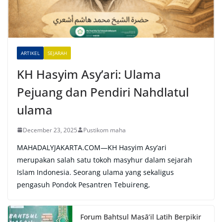
t
i
v
e
ARTIKEL
SEJARAH
:
KH Hasyim Asy’ari: Ulama
Pejuang dan Pendiri Nahdlatul
ulama
December 23, 2025
Pustikom maha
MAHADALYJAKARTA.COM—KH Hasyim Asy’ari
merupakan salah satu tokoh masyhur dalam sejarah
Islam Indonesia. Seorang ulama yang sekaligus
pengasuh Pondok Pesantren Tebuireng,
Forum Bahtsul Masā’il Latih Berpikir