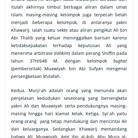
itulah akhirnya timbul berbagai aliran dalam umat
islam, masing-masing kelompok juga terpecah belah
menjadi beberapa kelompok, di antaranya yakni
Khawarij. Ialah suatu sekte atau aliran pengikut Ali bin
Abi Thalib yang keluar meninggalkan barisan karena
ketidaksepakatan terhadap keputusan Ali yang
menerima arbitrase (
tahkim
) dalam perang Shiffin pada
tahun 37H/648 M, dengan kelompok
bughat
(pemberontak) Muawiyah bin Abi Sufyan mengenai
persengketaan khilafah.
Kedua, Murji`ah adalah orang yang menunda akan
penjelasan kedudukan seseorang yang bersengketa
yakni Ali dan Muawiyah serta pendukungnya masing-
masing hingga hari kiamat kelak. Ketiga, Syi`ah yaitu
orang-orang yang tetap mendukung dan mencintai Ali
dan keluarganya. Sedangkan Khawarij memandang
bahwa Ali, Muawiyah, Amr ibn al-Ash, Abu Musa al-