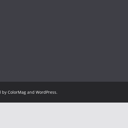
d by
ColorMag
and
WordPress
.