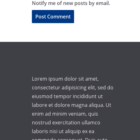
Notify me of new posts by email.
A
l
t
e
r
n
Lorem ipsum dolor sit amet,
a
consectetur adipisicing elit, sed do
t
eiusmod tempor incididunt ut
i
labore et dolore magna aliqua. Ut
v
enim ad minim veniam, quis
e
nostrud exercitation ullamco
:
laboris nisi ut aliquip ex ea