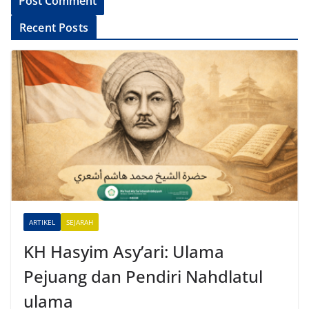
A
Recent Posts
l
t
e
r
n
a
t
i
v
e
ARTIKEL
SEJARAH
:
KH Hasyim Asy’ari: Ulama
Pejuang dan Pendiri Nahdlatul
ulama