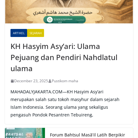
t
i
v
e
ARTIKEL
SEJARAH
:
KH Hasyim Asy’ari: Ulama
Pejuang dan Pendiri Nahdlatul
ulama
December 23, 2025
Pustikom maha
MAHADALYJAKARTA.COM—KH Hasyim Asy’ari
merupakan salah satu tokoh masyhur dalam sejarah
Islam Indonesia. Seorang ulama yang sekaligus
pengasuh Pondok Pesantren Tebuireng,
Forum Bahtsul Masā’il Latih Berpikir