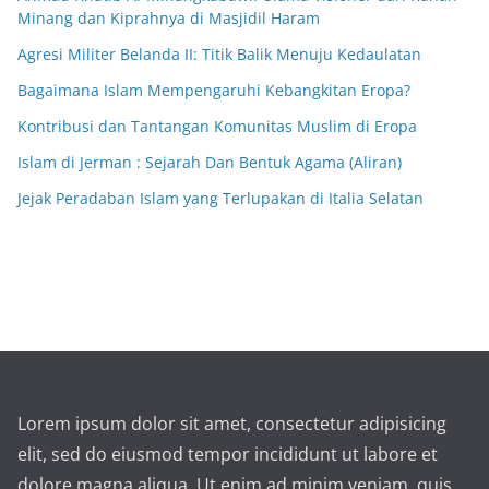
Minang dan Kiprahnya di Masjidil Haram
Agresi Militer Belanda II: Titik Balik Menuju Kedaulatan
Bagaimana Islam Mempengaruhi Kebangkitan Eropa?
Kontribusi dan Tantangan Komunitas Muslim di Eropa
Islam di Jerman : Sejarah Dan Bentuk Agama (Aliran)
Jejak Peradaban Islam yang Terlupakan di Italia Selatan
Lorem ipsum dolor sit amet, consectetur adipisicing
elit, sed do eiusmod tempor incididunt ut labore et
dolore magna aliqua. Ut enim ad minim veniam, quis