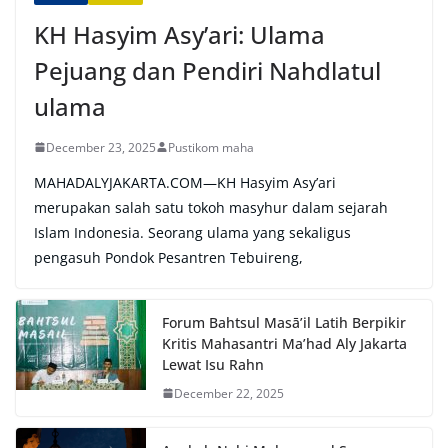
:
KH Hasyim Asy’ari: Ulama
Pejuang dan Pendiri Nahdlatul
ulama
December 23, 2025
Pustikom maha
MAHADALYJAKARTA.COM—KH Hasyim Asy’ari
merupakan salah satu tokoh masyhur dalam sejarah
Islam Indonesia. Seorang ulama yang sekaligus
pengasuh Pondok Pesantren Tebuireng,
Forum Bahtsul Masā’il Latih Berpikir
Kritis Mahasantri Ma’had Aly Jakarta
Lewat Isu Rahn
December 22, 2025