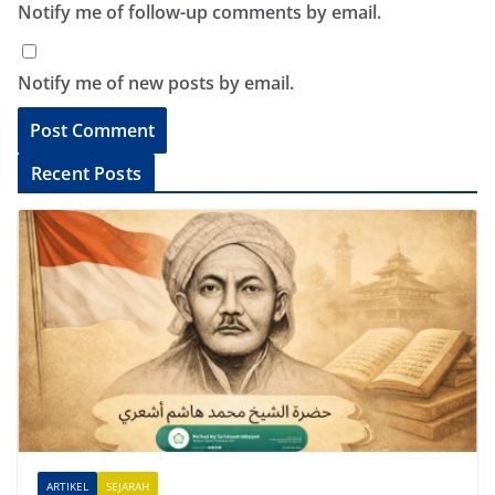
Notify me of follow-up comments by email.
Notify me of new posts by email.
A
Recent Posts
l
t
e
r
n
a
t
i
v
e
ARTIKEL
SEJARAH