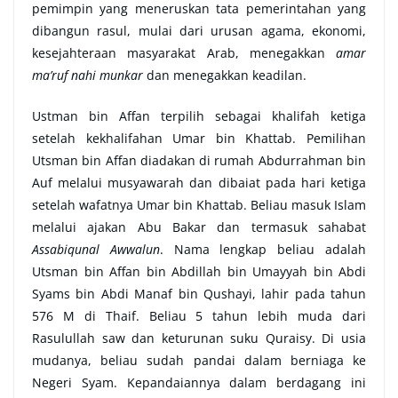
pemimpin yang meneruskan tata pemerintahan yang
dibangun rasul, mulai dari urusan agama, ekonomi,
kesejahteraan masyarakat Arab, menegakkan
amar
ma’ruf nahi munkar
dan menegakkan keadilan.
Ustman bin Affan terpilih sebagai khalifah ketiga
setelah kekhalifahan Umar bin Khattab. Pemilihan
Utsman bin Affan diadakan di rumah Abdurrahman bin
Auf melalui musyawarah dan dibaiat pada hari ketiga
setelah wafatnya Umar bin Khattab. Beliau masuk Islam
melalui ajakan Abu Bakar dan termasuk sahabat
Assabiqunal Awwalun
. Nama lengkap beliau adalah
Utsman bin Affan bin Abdillah bin Umayyah bin Abdi
Syams bin Abdi Manaf bin Qushayi, lahir pada tahun
576 M di Thaif. Beliau 5 tahun lebih muda dari
Rasulullah saw dan keturunan suku Quraisy. Di usia
mudanya, beliau sudah pandai dalam berniaga ke
Negeri Syam. Kepandaiannya dalam berdagang ini