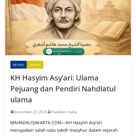
e
r
n
a
t
i
v
e
ARTIKEL
SEJARAH
:
KH Hasyim Asy’ari: Ulama
Pejuang dan Pendiri Nahdlatul
ulama
December 23, 2025
Pustikom maha
MAHADALYJAKARTA.COM—KH Hasyim Asy’ari
merupakan salah satu tokoh masyhur dalam sejarah