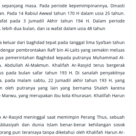
al sepanjang masa. Pada periode kepemimpinannya, Dinasti
an. Pada 14 Rabiul Awwal tahun 170 H dalam usia 25 tahun.
afat pada 3 Jumadil Akhir tahun 194 H. Dalam periode
lebih dua bulan, dan ia wafat dalam usia 48 tahun
a keluar dari baghdad tepat pada tanggal lima Sya’ban tahun
dengar pembrontakan Rafi’ bin Al-Laits yang semakin meluas
annya pemerintahan Baghdad kepada putranya Muhammad Al-
a, Abdullah Al-Makmun. Khalifah Ar-Rasyid terus bergerak
s pada bulan safar tahun 193 H. Di sanalah penyakitnya
 pada malam sabtu, 22 Jumadil akhir tahun 193 H, yang
an oleh putranya yang lain yang bernama Shaleh karena
ke Marwu, yang merupakan ibu kota Khurasan. Khalifah Harun
run Ar-Rasyid meninggal saat memimpin Perang Thus, sebuah
Abbasiyah dan dunia Islam benar-benar kehilangan sosok
orang pun teraniaya tanpa diketahui oleh Khalifah Harun Ar-