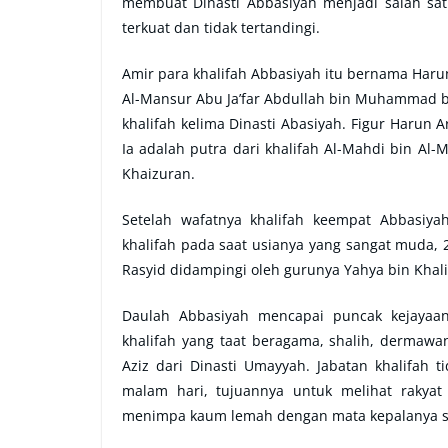
membuat Dinasti Abbasiyah menjadi salah sa
terkuat dan tidak tertandingi.
Amir para khalifah Abbasiyah itu bernama Haru
Al-Mansur Abu Ja’far Abdullah bin Muhammad bin
khalifah kelima Dinasti Abasiyah. Figur Harun A
Ia adalah putra dari khalifah Al-Mahdi bin Al
Khaizuran.
Setelah wafatnya khalifah keempat Abbasiya
khalifah pada saat usianya yang sangat muda,
Rasyid didampingi oleh gurunya Yahya bin Khal
Daulah Abbasiyah mencapai puncak kejayaa
khalifah yang taat beragama, shalih, dermaw
Aziz dari Dinasti Umayyah. Jabatan khalifah 
malam hari, tujuannya untuk melihat rakyat
menimpa kaum lemah dengan mata kepalanya s