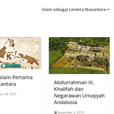
Islam sebagai Lentera Nusantara
 Islam Pertama
Abdurrahman III,
santara
Khalifah dan
er 28, 2025
Negarawan Umayyah
Andalusia
September 6, 2019