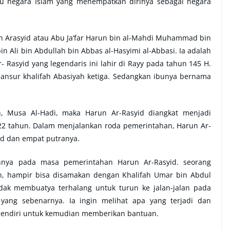
tu negara Islam yang menempatkan dirinya sebagai negara
n Arasyid atau Abu Ja’far Harun bin al-Mahdi Muhammad bin
 Ali bin Abdullah bin Abbas al-Hasyimi al-Abbasi. Ia adalah
r- Rasyid yang legendaris ini lahir di Rayy pada tahun 145 H.
-Mansur khalifah Abasiyah ketiga. Sedangkan ibunya bernama
h, Musa Al-Hadi, maka Harun Ar-Rasyid diangkat menjadi
 22 tahun. Dalam menjalankan roda pemerintahan, Harun Ar-
id dan empat putranya.
nnya pada masa pemerintahan Harun Ar-Rasyid. seorang
an, hampir bisa disamakan dengan Khalifah Umar bin Abdul
tidak membuatya terhalang untuk turun ke jalan-jalan pada
 yang sebenarnya. Ia ingin melihat apa yang terjadi dan
endiri untuk kemudian memberikan bantuan.