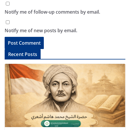
Notify me of follow-up comments by email.
Notify me of new posts by email.
A
Recent Posts
l
t
e
r
n
a
t
i
v