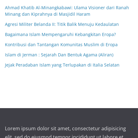
Ahmad Khatib Al-Minangkabawi: Ulama Visioner dari Ranah
Minang dan Kiprahnya di Masjidil Haram
Agresi Militer Belanda II: Titik Balik Menuju Kedaulatan
Bagaimana Islam Mempengaruhi Kebangkitan Eropa?
Kontribusi dan Tantangan Komunitas Muslim di Eropa
Islam di Jerman : Sejarah Dan Bentuk Agama (Aliran)
Jejak Peradaban Islam yang Terlupakan di Italia Selatan
Lorem ipsum dolor sit amet, consectetur adipisicing
elit, sed do eiusmod tempor incididunt ut labore et