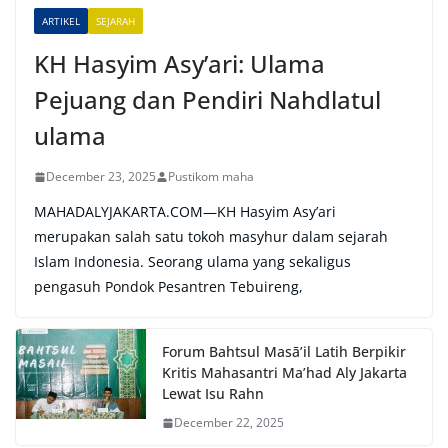
e
ARTIKEL
SEJARAH
:
KH Hasyim Asy’ari: Ulama
Pejuang dan Pendiri Nahdlatul
ulama
December 23, 2025
Pustikom maha
MAHADALYJAKARTA.COM—KH Hasyim Asy’ari
merupakan salah satu tokoh masyhur dalam sejarah
Islam Indonesia. Seorang ulama yang sekaligus
pengasuh Pondok Pesantren Tebuireng,
Forum Bahtsul Masā’il Latih Berpikir
Kritis Mahasantri Ma’had Aly Jakarta
Lewat Isu Rahn
December 22, 2025