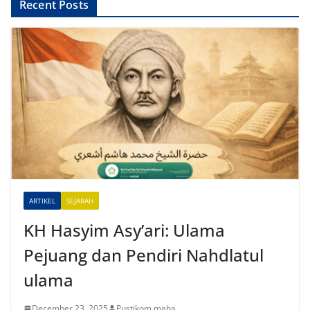
A
Recent Posts
l
t
e
r
n
a
t
i
v
e
ARTIKEL
SEJARAH
:
KH Hasyim Asy’ari: Ulama
Pejuang dan Pendiri Nahdlatul
ulama
December 23, 2025
Pustikom maha