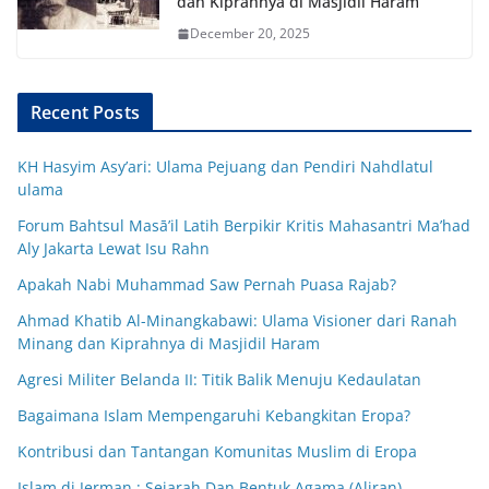
dan Kiprahnya di Masjidil Haram
December 20, 2025
Recent Posts
KH Hasyim Asy’ari: Ulama Pejuang dan Pendiri Nahdlatul
ulama
Forum Bahtsul Masā’il Latih Berpikir Kritis Mahasantri Ma’had
Aly Jakarta Lewat Isu Rahn
Apakah Nabi Muhammad Saw Pernah Puasa Rajab?
Ahmad Khatib Al-Minangkabawi: Ulama Visioner dari Ranah
Minang dan Kiprahnya di Masjidil Haram
Agresi Militer Belanda II: Titik Balik Menuju Kedaulatan
Bagaimana Islam Mempengaruhi Kebangkitan Eropa?
Kontribusi dan Tantangan Komunitas Muslim di Eropa
Islam di Jerman : Sejarah Dan Bentuk Agama (Aliran)