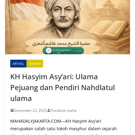
e
r
n
a
t
i
v
e
ARTIKEL
SEJARAH
:
KH Hasyim Asy’ari: Ulama
Pejuang dan Pendiri Nahdlatul
ulama
December 23, 2025
Pustikom maha
MAHADALYJAKARTA.COM—KH Hasyim Asy’ari
merupakan salah satu tokoh masyhur dalam sejarah