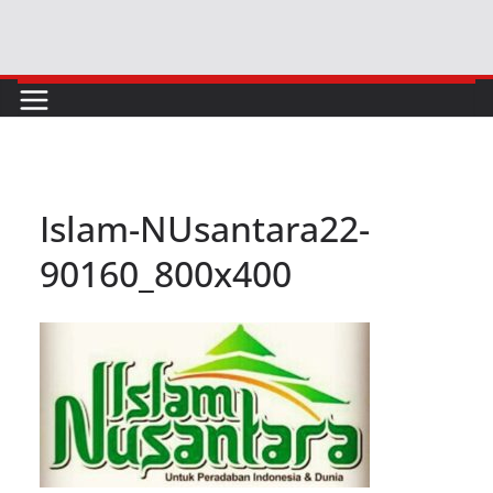
Skip
to
content
Islam-NUsantara22-
90160_800x400