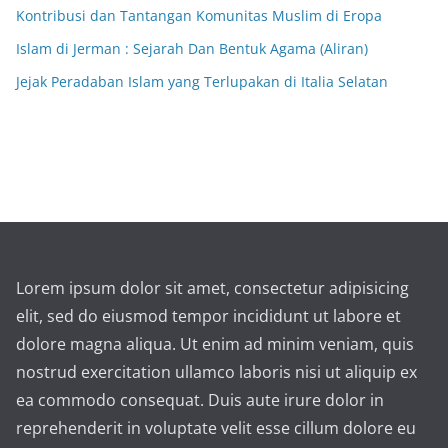
Kontribusi dan Tantangan Komunitas Muslim di Eropa
Islam di Jerman : Sejarah Dan Bentuk Agama (Aliran)
Jejak Peradaban Islam yang Terlupakan di Italia Selatan
Lorem ipsum dolor sit amet, consectetur adipisicing
elit, sed do eiusmod tempor incididunt ut labore et
dolore magna aliqua. Ut enim ad minim veniam, quis
nostrud exercitation ullamco laboris nisi ut aliquip ex
ea commodo consequat. Duis aute irure dolor in
reprehenderit in voluptate velit esse cillum dolore eu