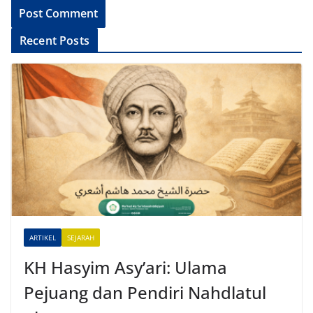
A
Recent Posts
l
t
e
r
n
a
t
i
v
e
ARTIKEL
SEJARAH
:
KH Hasyim Asy’ari: Ulama
Pejuang dan Pendiri Nahdlatul