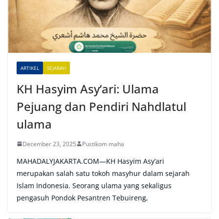
a
t
i
v
e
ARTIKEL
SEJARAH
:
KH Hasyim Asy’ari: Ulama
Pejuang dan Pendiri Nahdlatul
ulama
December 23, 2025
Pustikom maha
MAHADALYJAKARTA.COM—KH Hasyim Asy’ari
merupakan salah satu tokoh masyhur dalam sejarah
Islam Indonesia. Seorang ulama yang sekaligus
pengasuh Pondok Pesantren Tebuireng,