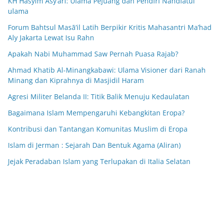
KH Hasyim Asy’ari: Ulama Pejuang dan Pendiri Nahdlatul
ulama
Forum Bahtsul Masā’il Latih Berpikir Kritis Mahasantri Ma’had
Aly Jakarta Lewat Isu Rahn
Apakah Nabi Muhammad Saw Pernah Puasa Rajab?
Ahmad Khatib Al-Minangkabawi: Ulama Visioner dari Ranah
Minang dan Kiprahnya di Masjidil Haram
Agresi Militer Belanda II: Titik Balik Menuju Kedaulatan
Bagaimana Islam Mempengaruhi Kebangkitan Eropa?
Kontribusi dan Tantangan Komunitas Muslim di Eropa
Islam di Jerman : Sejarah Dan Bentuk Agama (Aliran)
Jejak Peradaban Islam yang Terlupakan di Italia Selatan